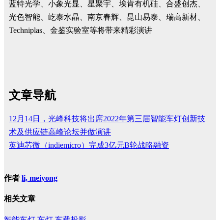
蓝特光学、小象光显、星聚宇、埃肯有机硅、合盛创杰、
光色智能、屹泰水晶、南京春辉、昆山易泰、瑞高新材、
Techniplas、金鉴实验室等将带来精彩演讲
文章导航
12月14日，光峰科技将出席2022年第三届智能车灯创新技
术及供应链高峰论坛并做演讲
英迪芯微（indiemicro）完成3亿元B轮战略融资
作者
li, meiyong
相关文章
智能车灯
车灯
车载投影