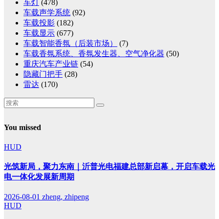
车灯
(478)
车载声学系统
(92)
车载投影
(182)
车载显示
(677)
车载智能香氛（后装市场）
(7)
车载香氛系统、香氛发生器、空气净化器
(50)
重庆汽车产业链
(54)
隐藏门把手
(28)
雷达
(170)
You missed
HUD
光筑新局，聚力东南｜沂普光电福建总部新启幕，开启车载光
电一体化发展新周期
2026-08-01
zheng, zhipeng
HUD