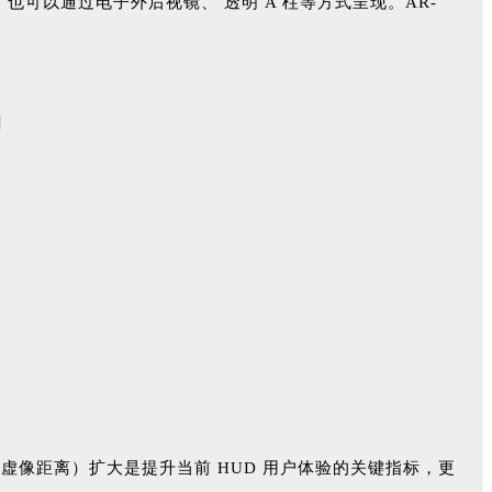
也可以通过电子外后视镜、 透明 A 柱等方式呈现。AR-
tance，虚像距离）扩大是提升当前 HUD 用户体验的关键指标，更