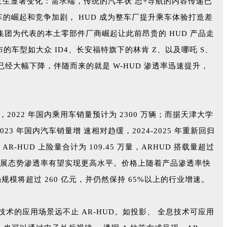
发生显著变化：需求端，传统的汽车状 态+导航的内容传递已
车的崛起和竞争加剧， HUD 成为整车厂提升乘车体验打造差
阳集团为代表的本土零部件厂商崛起让此前昂贵的 HUD 产品走
布的车型如大众 ID4、长安福特旗下的林肯 Z、以及哪吒 S、
成本已经大幅下降，伴随而来的就是 W-HUD 渗透率迅速提升，
2022 年国内乘用车销量预计为 2300 万辆；而据天津大学
3 年国内汽车销量增 速相对趋缓，2024-2025 年重新回归
R-HUD 上险量合计为 109.45 万量，ARHUD 搭载量超过
好的产业发展态势渗透率有望实现更高水平。价格上随着产品渗透率快
市场规模将超过 260 亿元，并仍然保持 65%以上的行业增速。
技术的应用场景远不止 AR-HUD。如投影、 全息技术可应用