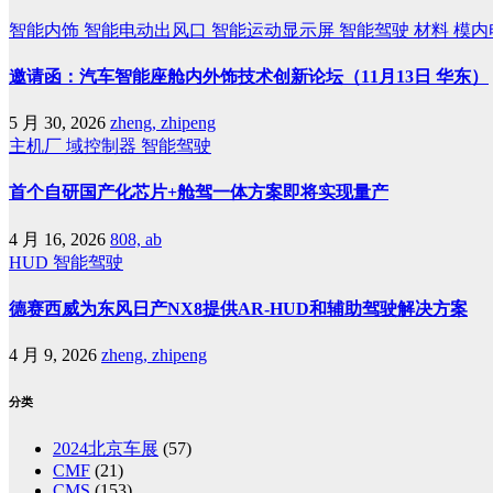
智能内饰
智能电动出风口
智能运动显示屏
智能驾驶
材料
模内
邀请函：汽车智能座舱内外饰技术创新论坛（11月13日 华东）
5 月 30, 2026
zheng, zhipeng
主机厂
域控制器
智能驾驶
首个自研国产化芯片+舱驾一体方案即将实现量产
4 月 16, 2026
808, ab
HUD
智能驾驶
德赛西威为东风日产NX8提供AR-HUD和辅助驾驶解决方案
4 月 9, 2026
zheng, zhipeng
分类
2024北京车展
(57)
CMF
(21)
CMS
(153)