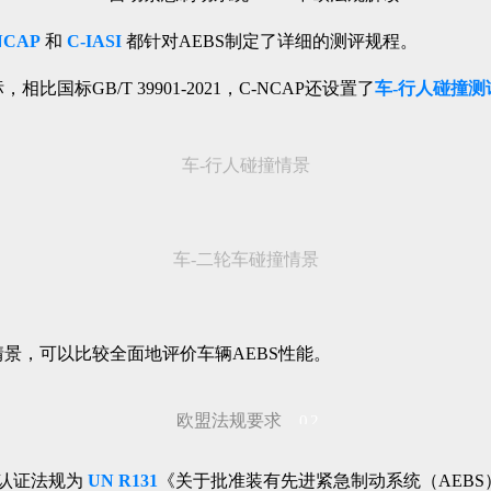
NCAP
和
C-IASI
都针对AEBS制定了详细的测评规程。
相比国标GB/T 39901-2021，C-NCAP还设置了
车-行人碰撞测
车-行人碰撞情景
车-二轮车碰撞情景
撞情景，可以比较全面地评价车辆AEBS性能。
欧盟法规要求
02
，认证法规为
UN R131
《关于批准装有先进紧急制动系统（AEB