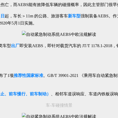
伤亡，而AEBS能有效降低车辆的碰撞概率，因此主管部门很早
1日
起，车长＞11m 的公路、旅游客车
新车型
强制装备AEBS。作为
020年5月1日实施。
类车型
出厂
即安装AEBS，即针对载货汽车的 JT/T 1178.1-2018
布了1项
推荐性国家标准
。GB/T 39901-2021 《乘用车自动
静止、前车慢行、前车制动）
、相邻车道误响应、车道内铁板误
车-车碰撞情景