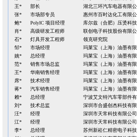
王*
部长
湖北三环汽车电器有限公
张*
市场部专员
惠州市百时达化工有限公
鲍*
PolyIC 项目经理
库尔兹（合肥）压烫科技
肖*
高级研发工程师
联创电子科技股份有限公
石*
灯具开发工程师
领克研究院
邹*
市场经理
玛莱宝（上海）油墨有限
姚*
总经理
玛莱宝（上海）油墨有限
范*
销售市场总监
玛莱宝（上海）油墨有限
王*
华南销售经理
玛莱宝（上海）油墨有限
席*
技术经理
玛莱宝（上海）油墨有限
蒋*
汽车销售经理
玛莱宝（上海）油墨有限
赖*
总经理
宁波艾文特汽车零部件有
刘*
技术总监
深圳市合盛创杰科技有限
汪*
经理
深圳市天常科技有限公司
江*
经理
深圳市天常科技有限公司
李*
总经理
苏州新崧仁精密电子科技