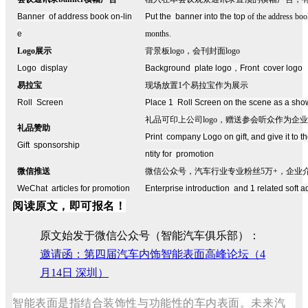
Banner of address book on-lin
Put the banner into the top
of the address boo
e
months.
Logo
展示
背景板
logo，会刊封面logo
Logo display
Background plate logo
，
Front cover logo
易拉宝
现场放置
1个易拉宝作为展示
Roll Screen
Place 1 Roll Screen on the scene as a sho
礼品可印上公司
logo，赠送参会听众作为企
礼品赞助
Print company Logo on gift, and give it to 
Gift sponsorship
ntity for promotion
微信推送
微信公众号，汽车行业专业粉丝5万+，企业
WeChat articles for promotion
Enterprise introduction and 1 related soft 
阅读原文，即可报名！
原文始发于微信公众号（智能汽车俱乐部）：
邀请函：第四届汽车内饰智能表面高峰论坛（4
月14日 深圳）
智能表面是指结合装饰性与功能性的车内表面。未来汽