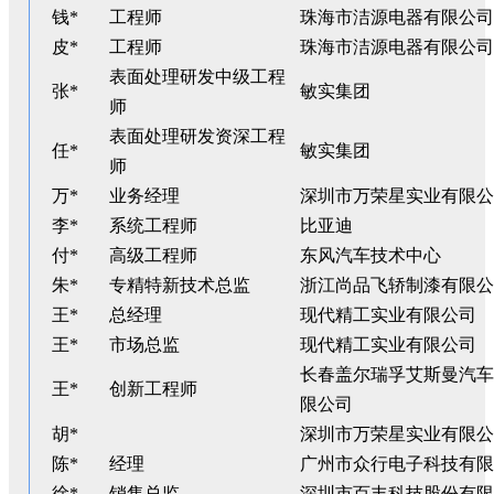
钱*
工程师
珠海市洁源电器有限公司
皮*
工程师
珠海市洁源电器有限公司
表面处理研发中级工程
张*
敏实集团
师
表面处理研发资深工程
任*
敏实集团
师
万*
业务经理
深圳市万荣星实业有限公
李*
系统工程师
比亚迪
付*
高级工程师
东风汽车技术中心
朱*
专精特新技术总监
浙江尚品飞轿制漆有限公
王*
总经理
现代精工实业有限公司
王*
市场总监
现代精工实业有限公司
长春盖尔瑞孚艾斯曼汽车
王*
创新工程师
限公司
胡*
深圳市万荣星实业有限公
陈*
经理
广州市众行电子科技有限
徐*
销售总监
深圳市百丰科技股份有限