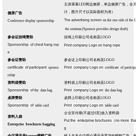
主讲屏幕
LED两边侧屏，单边侧屏广告，全
计，图片尺寸以实际面积为准）
侧屏广告
The advertising screen
on the one side of the
C
onference display sponsorship
the senimar.(Sponsor provides design draft)
参会证挂绳赞助
挂绳上印刷公司名称及
LOGO
Sponsorship of chest hang rop
Print company Logo on hang rope
e
参会证赞助
参会证上印刷公司名称及LOGO
certificate of participant
sponso
Print company Logo on
certificate of particip
rsh
i
p
资料袋赞助
资料袋上印刷公司名称及LOGO
Sponsorship of
the data bag
Print company Logo on
the data bag
桌牌赞助
桌牌上印刷公司名称及LOGO
Sponsorship of
table card
Print company Logo on
table card
企业宣传册
(不超过6页)放入资料袋
资料入袋
Put the enterprise brochures
（
no more tha
Enterprise brochures bagging
g
会议通讯录
banner
横幅广告
植入在本会议观众通讯录置顶的横幅广告，