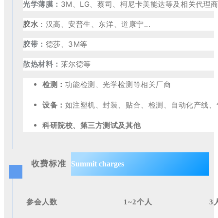
光学薄膜：
3M、LG、蔡司、柯尼卡美能达等及相关代理商.
胶水
：汉高、安普生、东洋、道康宁...
胶带：
德莎、3M等
散热材料：
莱尔德等
检测：
功能检测、光学检测等相关厂商
设备：
如注塑机、封装、贴合、检测、自动化产线、
科研院校、第三方测试及其他
收费标准
Summit charges
参会人数
1~2个人
3