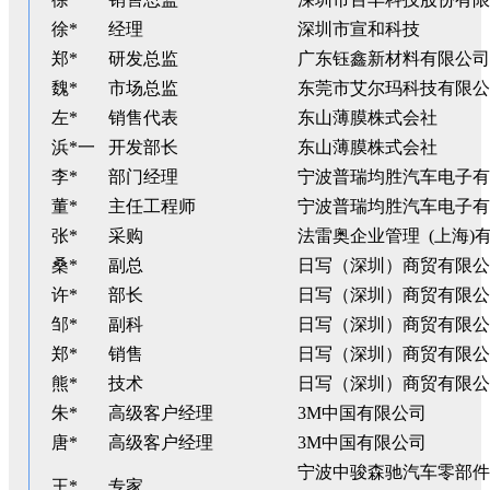
徐*
经理
深圳市宣和科技
郑*
研发总监
广东钰鑫新材料有限公司
魏*
市场总监
东莞市艾尔玛科技有限公
左*
销售代表
东山薄膜株式会社
浜*一
开发部长
东山薄膜株式会社
李*
部门经理
宁波普瑞均胜汽车电子有
董*
主任工程师
宁波普瑞均胜汽车电子有
张*
采购
法雷奥企业管理 (上海)
桑*
副总
日写（深圳）商贸有限公
许*
部长
日写（深圳）商贸有限公
邹*
副科
日写（深圳）商贸有限公
郑*
销售
日写（深圳）商贸有限公
熊*
技术
日写（深圳）商贸有限公
朱*
高级客户经理
3M中国有限公司
唐*
高级客户经理
3M中国有限公司
宁波中骏森驰汽车零部件
王*
专家