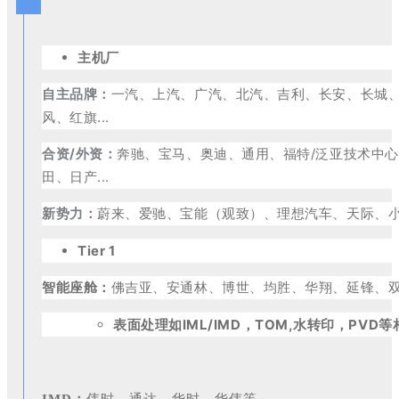
主机厂
自主品牌：
一汽、上汽、广汽、北汽、吉利、长安、长城
风、红旗...
合资/外资：
奔驰、宝马、奥迪、通用、福特/泛亚技术中
田、日产...
新势力：
蔚来、爱驰、宝能（观致）、理想汽车、天际、小鹏
Tier 1
智能座舱：
佛吉亚、安通林、博世、均胜、华翔、延锋、
表面处理
如IML/IMD，TOM,水转印，PVD等