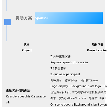
赞助方案
Sponsor
项目
项目内容
Project
Project conten
25分钟主题演讲
Keynote speech of
25 minutes
3
个参会名额
3 quotas of participant
商标展示：背景板
logo
、会刊封面
logo
Logo display
：
Background plate logo
，
Fr
主题演讲+现场展台
现场展示台
1
个，主办方喷绘背景板提供搭建
Keynote speech
& On-scene bo
要求：宽
*
高
200cm*112.5cm
，分辨率
100
以
oth
On-scene booth
：
Background is built by o