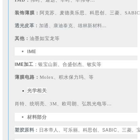
IMD：
伟时、通达、华时、华伟等...
装饰薄膜：
阿克苏、麦德美乐思、科思创、三菱、SABIC、3M
透光皮革：
加通、康迪泰克、雄林新材料
...
其他：
油墨如宝龙等
IME
IME加工
：银宝山新、合盛创杰、敏实等
薄膜电路：
Molex、积水保力玛、等
光学相关
肖特、统明亮、3M、欧司朗、弘凯光电等...
材料部分
塑胶原料：
日本帝人、可乐丽、科思创、SABIC、三菱、宝理、A