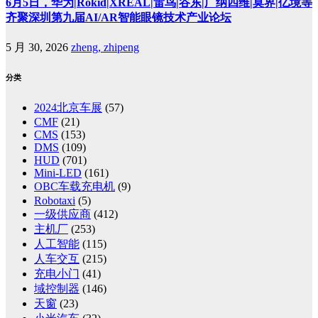
6月5日，华为|Rokid|XREAL|雷鸟|谷东|广纳四维|莫界|亿境等
齐聚深圳第九届AI/AR智能眼镜技术产业论坛
5 月 30, 2026
zheng, zhipeng
分类
2024北京车展
(57)
CMF
(21)
CMS
(153)
DMS
(109)
HUD
(701)
Mini-LED
(161)
OBC车载充电机
(9)
Robotaxi
(5)
一级供应商
(412)
主机厂
(253)
人工智能
(115)
人车交互
(215)
充电小门
(41)
域控制器
(146)
天窗
(23)