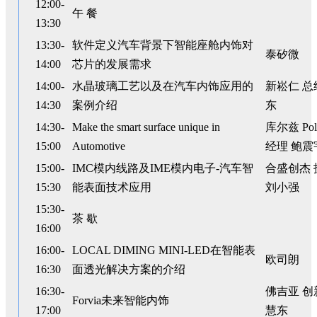
12:00-
午 餐
13:30
13:30-
软件定义汽车背景下智能座舱内饰对
泰矽微
14:00
芯片的发展需求
14:00-
水晶玻璃工艺以及在汽车内饰应用的
新崧仁 总
14:30
案例介绍
东
14:30-
Make the smart surface unique in
库尔兹 Po
15:00
Automotive
经理 鲍震
15:00-
IMC模内线路及IME模内电子-汽车智
合盛创杰
15:30
能表面技术应用
刘小强
15:30-
茶 歇
16:00
16:00-
LOCAL DIMING MINI-LED在智能表
欧司朗
16:30
面透光解决方案的介绍
16:30-
佛吉亚 创
Forvia未来智能内饰
17:00
慧东