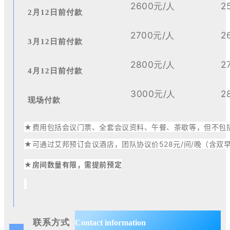
2600
/
2
元
人
2月12日前付款
2700
/
2
元
人
3月12日前付款
2800
/
2
元
人
4月12日前付款
3000
/
2
元
人
现场付款
★
费用包括会议门票、全套会议资料、午餐、茶歇等，但不包
★
可通过艾邦预订会议酒店，团队协议价528元/间/晚（含双
★
房间数量有限，需提前预定
联系方式
Contact information