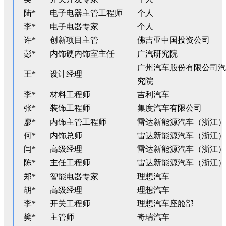
陆*
电子电器主管工程师
个人
李*
电子电器专家
个人
许*
创新项目主管
佛吉亚中国投资公司
彭*
内饰硬内饰室主任
广汽研究院
广州汽车股份有限公司汽
王*
设计经理
究院
李*
材料工程师
吉利汽车
张*
装饰工程师
集度汽车有限公司
廖*
内饰主管工程师
雷达新能源汽车（浙江）
何*
内饰总师
雷达新能源汽车（浙江）
闫*
高级经理
雷达新能源汽车（浙江）
陈*
主任工程师
雷达新能源汽车（浙江）
郑*
智能电器专家
理想汽车
胡*
高级经理
理想汽车
李*
开关工程师
理想汽车座舱部
樊*
主管师
奇瑞汽车