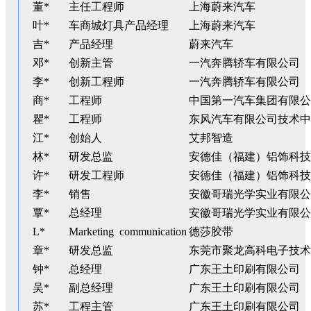
董*
主任工程师
上海蔚来汽车
叶*
车商城灯具产品经理
上海蔚来汽车
吉*
产品经理
蔚来汽车
邓*
创新主管
一汽奔腾轿车有限公司
李*
创新工程师
一汽奔腾轿车有限公司
商*
工程师
中国第一汽车集团有限公
瞿*
工程师
东风汽车有限公司技术中
江*
创始人
艾邦智造
林*
研发总监
安德佳（福建）铝饰科技
许*
研发工程师
安德佳（福建）铝饰科技
李*
销售
安徽哥瑞光学实业有限公
覃*
总经理
安徽哥瑞光学实业有限公
L*
Marketing communication
德莎胶带
章*
研发总监
东莞市聚龙高科电子技术
钟*
总经理
广东王土印刷有限公司
吴*
副总经理
广东王土印刷有限公司
苏*
工程主管
广东王土印刷有限公司