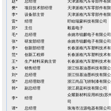
赵*
总经理
天津派格汽车零部件有限
樊*
项目技术部经理
天津派格汽车零部件有限
李*
设备部主管
天津派格汽车零部件有限
雷*
经理
盱眙瑞蒙科技有限公司
郑*
主任
毅嘉电子
毛*
总经理
余姚市锐麒电子有限公司
张*
研发部经理
余姚市锐麒电子有限公司
李*
创新部经理
长春派格汽车塑料技术有
范*
创新工程师
长春派格汽车塑料技术有
王*
生产材料采购主管
长春派格汽车塑料技术有
朱*
销售经理
浙江恒基油墨科技有限公
刘*
总经理
浙江恒基油墨科技有限公
荣*
总经理助理
浙江尚品飞轿制漆有限公
韩*
副总经理
浙江易蓝科技有限公司
众耀新材料应用科技(苏州
李*
经理
司
谭*
总经理
珠海市洁源电器有限公司