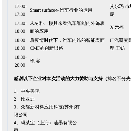
17:00-
艾尔玛 市
Smart surface在汽车行业的运用
17:30
庞
17:30-
从材料、模具来看汽车智能内外饰表
爱元福
18:00
面的应用
18:00-
后疫情时代下，汽车内饰的智能表面
广汽研究
18:30
CMF的创新思路
理 王钫
18:30-
晚 宴
20:00
感谢以下企业对本次活动的大力赞助与支持（
排名不分先
1、中央美院
2、比亚迪
3、众耀新材料应用科技(苏州)有
限公司
4、玛莱宝（上海）油墨有限公
司