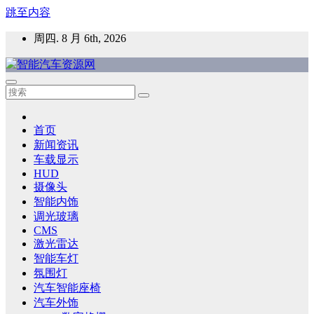
跳至内容
周四. 8 月 6th, 2026
智能汽车资源网
智能表面，智能内饰，新能源汽车，HMI，人车交互，智能车
灯，车用材料
首页
新闻资讯
车载显示
HUD
摄像头
智能内饰
调光玻璃
CMS
激光雷达
智能车灯
氛围灯
汽车智能座椅
汽车外饰