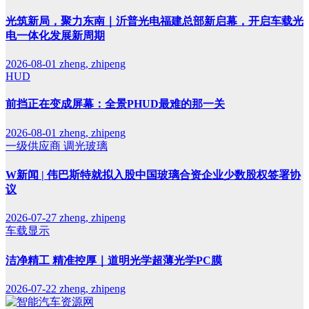
光筑新局，聚力东南｜沂普光电福建总部新启幕，开启车载光
电一体化发展新周期
2026-08-01
zheng, zhipeng
HUD
前挡正在变成屏幕：全景PHUD最难的那一关
2026-08-01
zheng, zhipeng
一级供应商
调光玻璃
W新闻 | 伟巴斯特就拟入股中国玻璃合资企业少数股权签署协
议
2026-07-27
zheng, zhipeng
车载显示
洁净精工 精准控厚｜道明光学超薄光学PC膜
2026-07-22
zheng, zhipeng