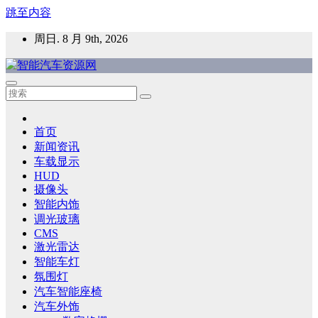
跳至内容
周日. 8 月 9th, 2026
智能汽车资源网
智能表面，智能内饰，新能源汽车，HMI，人车交互，智能车
灯，车用材料
首页
新闻资讯
车载显示
HUD
摄像头
智能内饰
调光玻璃
CMS
激光雷达
智能车灯
氛围灯
汽车智能座椅
汽车外饰