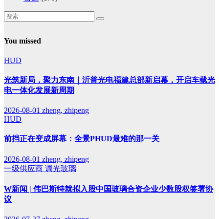
You missed
HUD
光筑新局，聚力东南｜沂普光电福建总部新启幕，开启车载光
电一体化发展新周期
2026-08-01
zheng, zhipeng
HUD
前挡正在变成屏幕：全景PHUD最难的那一关
2026-08-01
zheng, zhipeng
一级供应商
调光玻璃
W新闻 | 伟巴斯特就拟入股中国玻璃合资企业少数股权签署协
议