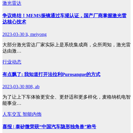
激光雷达
争议终结！MEMS振镜通过车规认证，国产厂商掌握激光雷
达核心技术
2023-03-30
li, meiyong
大部分激光雷达厂家实际上是系统集成商，众所周知，激光雷
达由激…
行业动态
有点飘了: 我知道打开法拉利Purosangue的方式
2023-03-30
808, ab
为了让上下车体验更安全、更舒适和更多样化，麦格纳机电智
能事业…
人车交互
智能内饰
喜报 | 泰矽微荣获“中国汽车隐形独角兽”称号