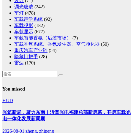
设计
(71)
调光玻璃
(242)
车灯
(478)
车载声学系统
(92)
车载投影
(182)
车载显示
(677)
车载智能香氛（后装市场）
(7)
车载香氛系统、香氛发生器、空气净化器
(50)
重庆汽车产业链
(54)
隐藏门把手
(28)
雷达
(170)
You missed
HUD
光筑新局，聚力东南｜沂普光电福建总部新启幕，开启车载光
电一体化发展新周期
2026-08-01
zheng, zhipeng