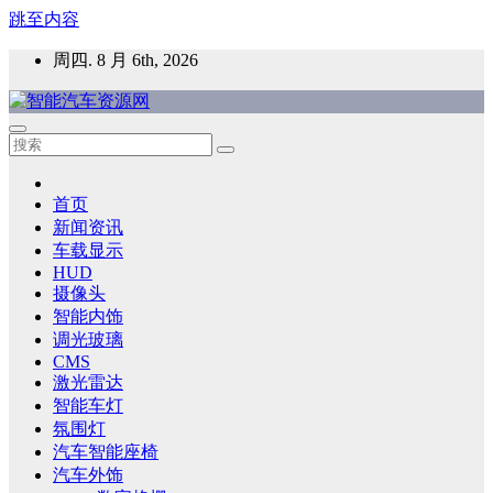
跳至内容
周四. 8 月 6th, 2026
智能汽车资源网
智能表面，智能内饰，新能源汽车，HMI，人车交互，智能车
灯，车用材料
首页
新闻资讯
车载显示
HUD
摄像头
智能内饰
调光玻璃
CMS
激光雷达
智能车灯
氛围灯
汽车智能座椅
汽车外饰