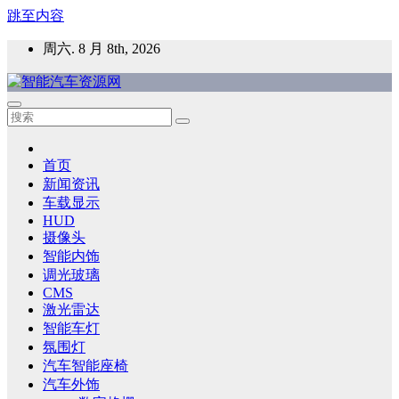
跳至内容
周六. 8 月 8th, 2026
智能汽车资源网
智能表面，智能内饰，新能源汽车，HMI，人车交互，智能车
灯，车用材料
首页
新闻资讯
车载显示
HUD
摄像头
智能内饰
调光玻璃
CMS
激光雷达
智能车灯
氛围灯
汽车智能座椅
汽车外饰