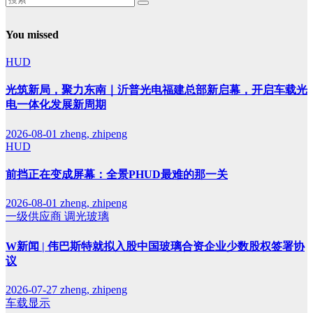
You missed
HUD
光筑新局，聚力东南｜沂普光电福建总部新启幕，开启车载光
电一体化发展新周期
2026-08-01
zheng, zhipeng
HUD
前挡正在变成屏幕：全景PHUD最难的那一关
2026-08-01
zheng, zhipeng
一级供应商
调光玻璃
W新闻 | 伟巴斯特就拟入股中国玻璃合资企业少数股权签署协
议
2026-07-27
zheng, zhipeng
车载显示