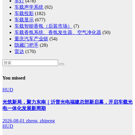
车灯
(478)
车载声学系统
(92)
车载投影
(182)
车载显示
(677)
车载智能香氛（后装市场）
(7)
车载香氛系统、香氛发生器、空气净化器
(50)
重庆汽车产业链
(54)
隐藏门把手
(28)
雷达
(170)
You missed
HUD
光筑新局，聚力东南｜沂普光电福建总部新启幕，开启车载光
电一体化发展新周期
2026-08-01
zheng, zhipeng
HUD