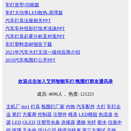
车灯造型/功能篇
车灯大功率LED散热-原理篇
汽车灯具法规相关PPT
汽车车外投影灯技术浅谈PPT
汽车灯具起雾分析及对策PPT
车灯塑料选材报告下载
2021年汽车大灯主流一级供应商介绍
2019汽车氛围灯公开PPT
欢迎
点击
加入艾邦智能车灯
/
氛围灯群友通讯录
成员: 4696人， 热度: 121221
主机厂
tier1
灯具
氛围灯厂家
内饰
汽车配件
大灯
车灯企
业
尾灯
方案商
控制器
注塑件
模具
LED模组
热流道
光
源
LED
OLED
注塑导光条
连接器
透镜
光纤
胶水
仪表中
控
玻璃
五金件
设计公司
线缆与线束
第三方测试
干燥