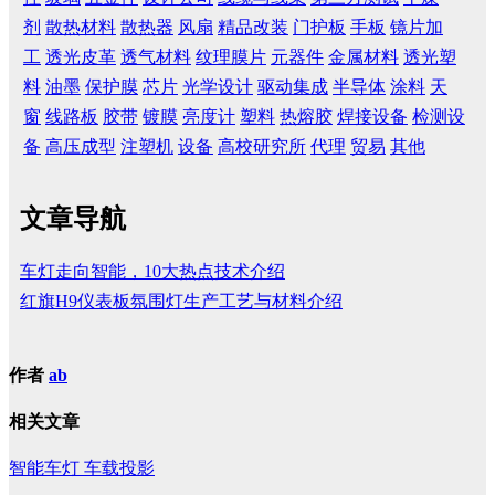
剂
散热材料
散热器
风扇
精品改装
门护板
手板
镜片加
工
透光皮革
透气材料
纹理膜片
元器件
金属材料
透光塑
料
油墨
保护膜
芯片
光学设计
驱动集成
半导体
涂料
天
窗
线路板
胶带
镀膜
亮度计
塑料
热熔胶
焊接设备
检测设
备
高压成型
注塑机
设备
高校研究所
代理
贸易
其他
文章导航
车灯走向智能，10大热点技术介绍
红旗H9仪表板氛围灯生产工艺与材料介绍
作者
ab
相关文章
智能车灯
车载投影