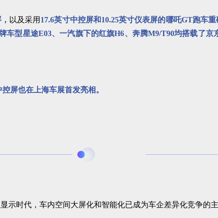
屏，
以及采用
17.6英寸中控屏和10.25英寸仪表屏的哪吒GT跑车
车型星途E03、一汽旗下的红旗H6、奔腾M9/T90均搭载了
8英寸中控屏也在上海车展首发亮相。
互显示时代，车内空间大屏化和智能化已成为车企差异化竞争的