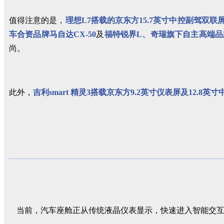
值得注意的是，
理想L7搭载的京东方15.7英寸中控副驾双联
车合资品牌马自达CX-50
及
福特锐界L、奇瑞旗下自主高端品牌
尚。
此外，
吉利smart 精灵3搭载京东方9.2英寸仪表屏及12.
当前，汽车座舱正从传统液晶仪表显示，快速进入智能交