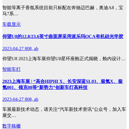
智能等离子香氛系统目前只标配在奔驰迈巴赫，奥迪A8，宝
马7系…
车载显示
仰望U8的12.8/23.6英寸曲面屏采用派乐玛OCA有机硅光学胶
2023-04-27
808, ab
仰望U8 2023上海车展仰望U8星环座舱正式揭晓，舱内设计…
智能车灯
2023上海车展 | “高合HIPHI X、长安深蓝SL03、极氪X、极
氪001、领克08等“新势力”创新车灯高科技
2023-04-27
808, ab
车展最新技术动态，请关注“汽车新技术资讯”公众号，加入车
展交…
数字格栅