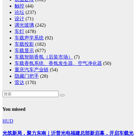
触控
(44)
论坛
(237)
设计
(71)
调光玻璃
(242)
车灯
(478)
车载声学系统
(92)
车载投影
(182)
车载显示
(677)
车载智能香氛（后装市场）
(7)
车载香氛系统、香氛发生器、空气净化器
(50)
重庆汽车产业链
(54)
隐藏门把手
(28)
雷达
(170)
You missed
HUD
光筑新局，聚力东南｜沂普光电福建总部新启幕，开启车载光