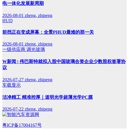
电一体化发展新周期
2026-08-01
zheng, zhipeng
HUD
前挡正在变成屏幕：全景PHUD最难的那一关
2026-08-01
zheng, zhipeng
一级供应商
调光玻璃
W新闻 | 伟巴斯特就拟入股中国玻璃合资企业少数股权签署协
议
2026-07-27
zheng, zhipeng
车载显示
洁净精工 精准控厚｜道明光学超薄光学PC膜
2026-07-22
zheng, zhipeng
粤ICP备17004167号