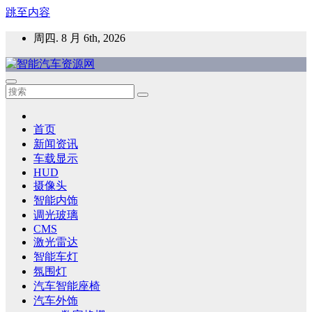
跳至内容
周四. 8 月 6th, 2026
智能汽车资源网
智能表面，智能内饰，新能源汽车，HMI，人车交互，智能车
灯，车用材料
首页
新闻资讯
车载显示
HUD
摄像头
智能内饰
调光玻璃
CMS
激光雷达
智能车灯
氛围灯
汽车智能座椅
汽车外饰