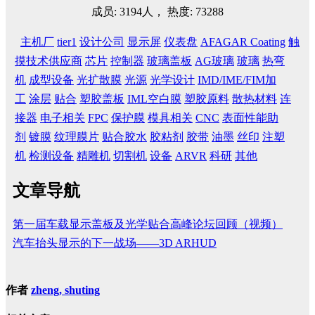
成员: 3194人， 热度: 73288
主机厂
tier1
设计公司
显示屏
仪表盘
AFAGAR Coating
触
摸技术供应商
芯片
控制器
玻璃盖板
AG玻璃
玻璃
热弯
机
成型设备
光扩散膜
光源
光学设计
IMD/IME/FIM加
工
涂层
贴合
塑胶盖板
IML空白膜
塑胶原料
散热材料
连
接器
电子相关
FPC
保护膜
模具相关
CNC
表面性能助
剂
镀膜
纹理膜片
贴合胶水
胶粘剂
胶带
油墨
丝印
注塑
机
检测设备
精雕机
切割机
设备
ARVR
科研
其他
文章导航
第一届车载显示盖板及光学贴合高峰论坛回顾（视频）
汽车抬头显示的下一战场——3D ARHUD
作者
zheng, shuting