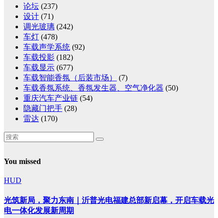
论坛
(237)
设计
(71)
调光玻璃
(242)
车灯
(478)
车载声学系统
(92)
车载投影
(182)
车载显示
(677)
车载智能香氛（后装市场）
(7)
车载香氛系统、香氛发生器、空气净化器
(50)
重庆汽车产业链
(54)
隐藏门把手
(28)
雷达
(170)
You missed
HUD
光筑新局，聚力东南｜沂普光电福建总部新启幕，开启车载光
电一体化发展新周期