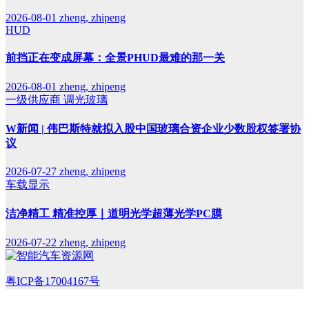
2026-08-01
zheng, zhipeng
HUD
前挡正在变成屏幕：全景PHUD最难的那一关
2026-08-01
zheng, zhipeng
一级供应商
调光玻璃
W新闻 | 伟巴斯特就拟入股中国玻璃合资企业少数股权签署协
议
2026-07-27
zheng, zhipeng
车载显示
洁净精工 精准控厚｜道明光学超薄光学PC膜
2026-07-22
zheng, zhipeng
粤ICP备17004167号