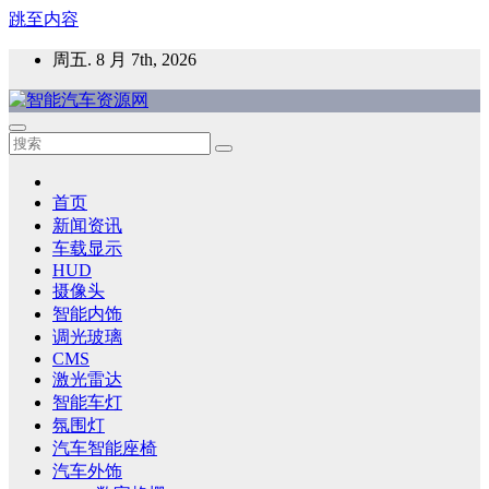
跳至内容
周五. 8 月 7th, 2026
智能汽车资源网
智能表面，智能内饰，新能源汽车，HMI，人车交互，智能车
灯，车用材料
首页
新闻资讯
车载显示
HUD
摄像头
智能内饰
调光玻璃
CMS
激光雷达
智能车灯
氛围灯
汽车智能座椅
汽车外饰