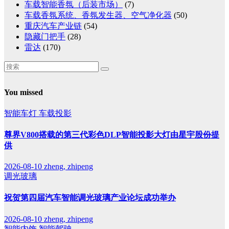
车载智能香氛（后装市场）
(7)
车载香氛系统、香氛发生器、空气净化器
(50)
重庆汽车产业链
(54)
隐藏门把手
(28)
雷达
(170)
You missed
智能车灯
车载投影
尊界V800搭载的第三代彩色DLP智能投影大灯由星宇股份提
供
2026-08-10
zheng, zhipeng
调光玻璃
祝贺第四届汽车智能调光玻璃产业论坛成功举办
2026-08-10
zheng, zhipeng
智能内饰
智能驾驶