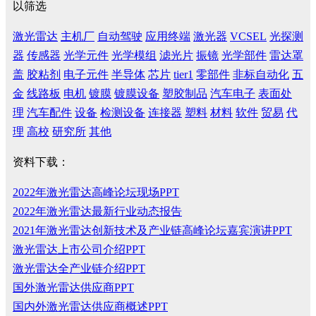
以筛选
激光雷达
主机厂
自动驾驶
应用终端
激光器
VCSEL
光探测
器
传感器
光学元件
光学模组
滤光片
振镜
光学部件
雷达罩
盖
胶粘剂
电子元件
半导体
芯片
tier1
零部件
非标自动化
五
金
线路板
电机
镀膜
镀膜设备
塑胶制品
汽车电子
表面处
理
汽车配件
设备
检测设备
连接器
塑料
材料
软件
贸易
代
理
高校
研究所
其他
资料下载：
2022年激光雷达高峰论坛现场PPT
2022年激光雷达最新行业动态报告
2021年激光雷达创新技术及产业链高峰论坛嘉宾演讲PPT
激光雷达上市公司介绍PPT
激光雷达全产业链介绍PPT
国外激光雷达供应商PPT
国内外激光雷达供应商概述PPT