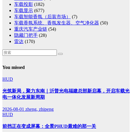
车载投影
(182)
车载显示
(677)
车载智能香氛（后装市场）
(7)
车载香氛系统、香氛发生器、空气净化器
(50)
重庆汽车产业链
(54)
隐藏门把手
(28)
雷达
(170)
You missed
HUD
光筑新局，聚力东南｜沂普光电福建总部新启幕，开启车载光
电一体化发展新周期
2026-08-01
zheng, zhipeng
HUD
前挡正在变成屏幕：全景PHUD最难的那一关