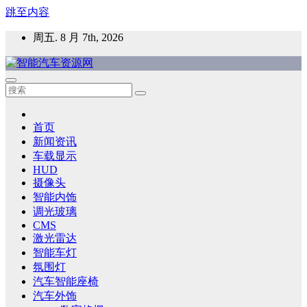
跳至内容
周五. 8 月 7th, 2026
智能汽车资源网
智能表面，智能内饰，新能源汽车，HMI，人车交互，智能车
灯，车用材料
首页
新闻资讯
车载显示
HUD
摄像头
智能内饰
调光玻璃
CMS
激光雷达
智能车灯
氛围灯
汽车智能座椅
汽车外饰