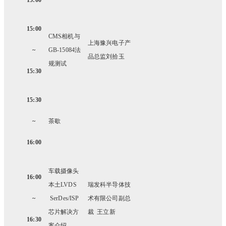
15:00
15:00
CMS
相机与
上海豫兴电子产
~
GB-15084法
品总监刘拾玉
规测试
15:30
15:30
~
茶歇
16:00
车载摄像头
16:00
本土LVDS
瑞发科半导体技
~
SerDes/ISP
术有限公司副总
芯片解决方
裁 王立新
16:30
案介绍