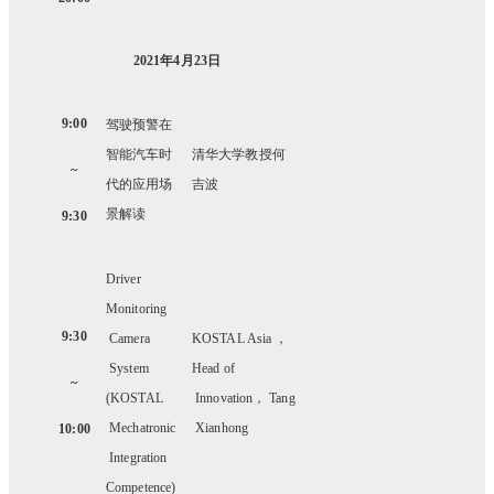
2021
年4月23日
9:00
驾驶预警在
智能汽车时
清华大学教授何
~
代的应用场
吉波
景解读
9:30
Driver
Monitoring
9:30
Camera
KOSTAL Asia
，
System
Head of
~
(KOSTAL
Innovation， Tang
Mechatronic
Xianhong
10:00
Integration
Competence)