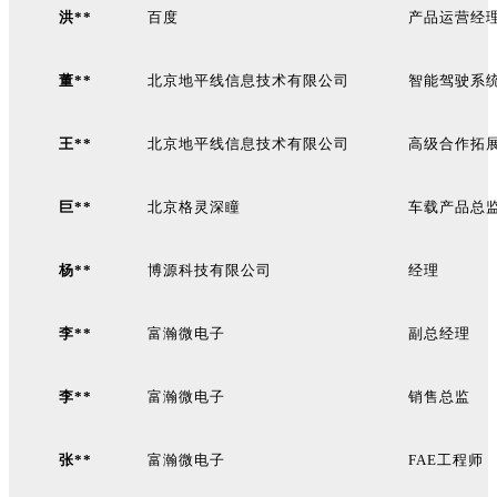
洪**
百度
产品运营经
董**
北京地平线信息技术有限公司
智能驾驶系
王**
北京地平线信息技术有限公司
高级合作拓
巨**
北京格灵深瞳
车载产品总
杨**
博源科技有限公司
经理
李**
富瀚微电子
副总经理
李**
富瀚微电子
销售总监
张**
富瀚微电子
FAE
工程师