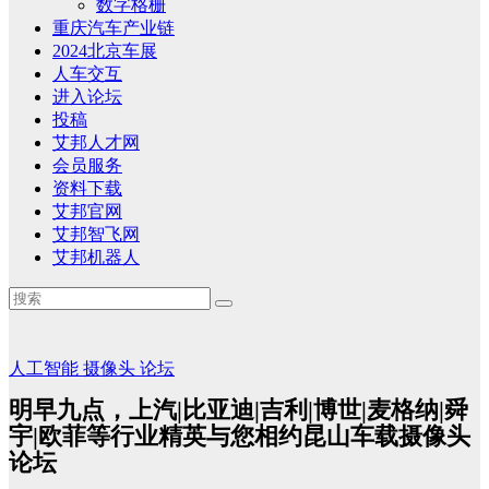
数字格栅
重庆汽车产业链
2024北京车展
人车交互
进入论坛
投稿
艾邦人才网
会员服务
资料下载
艾邦官网
艾邦智飞网
艾邦机器人
人工智能
摄像头
论坛
明早九点，上汽|比亚迪|吉利|博世|麦格纳|舜
宇|欧菲等行业精英与您相约昆山车载摄像头
论坛