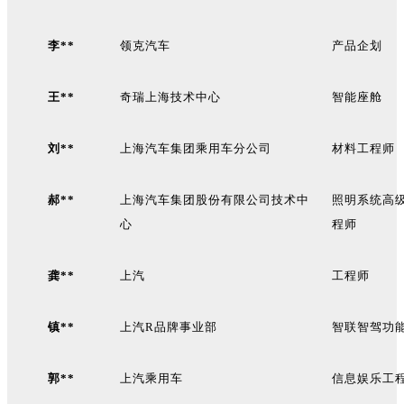
李**
领克汽车
产品企划
王**
奇瑞上海技术中心
智能座舱
刘**
上海汽车集团乘用车分公司
材料工程师
郝**
上海汽车集团股份有限公司技术中
照明系统高
心
程师
龚**
上汽
工程师
镇**
上汽R品牌事业部
智联智驾功
郭**
上汽乘用车
信息娱乐工