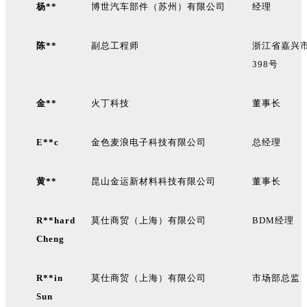
杨**
博世汽车部件（苏州）有限公司
经理
陈**
副总工程师
浙江省嘉兴
398号
金**
火丁科技
董事长
E**c
金色麦浪电子科技有限公司
总经理
黄**
昆山金运新材料科技有限公司
董事长
R**hard
莫仕商贸（上海）有限公司
BDM
经理
Cheng
R**in
莫仕商贸（上海）有限公司
市场部总监
Sun