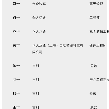
邓**
合众汽车
高级经理
何**
华人运通
工程师
乔**
华人运通
视觉感知工
黄**
华人运通（上海）自动驾驶科技有
硬件工程师
限公司
陈**
吉利
总监
谷**
吉利
产品工程定
邱**
吉利
专家
王**
吉利
总监