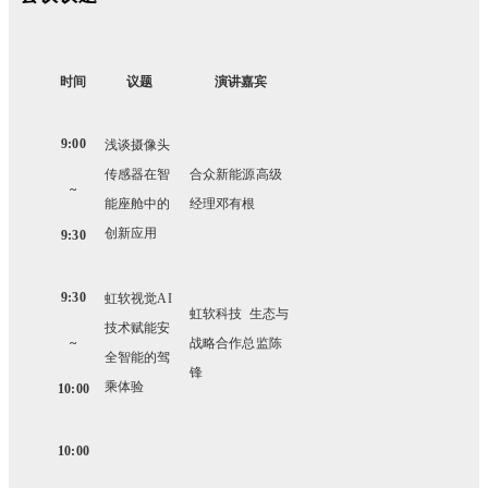
时间
议题
演讲嘉宾
9:00
浅谈摄像头
传感器在智
合众新能源高级
~
能座舱中的
经理邓有根
创新应用
9:30
9:30
虹软视觉AI
虹软科技 生态与
技术赋能安
~
战略合作总监陈
全智能的驾
锋
乘体验
10:00
10:00