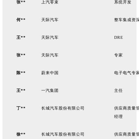
张**
上汽零束
系统开发
何**
天际汽车
整车集成资
王**
天际汽车
DRE
张**
天际汽车
专家
陈**
蔚来中国
电子电气专
王**
一汽集团
主任
丁**
长城汽车股份有限公司
供应商质量
经理
徐**
长城汽车股份有限公司
供应商质量