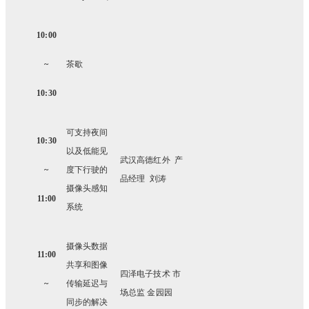
10:00
~
茶歇
10:30
可支持夜间
10:30
以及低能见
武汉高德红外 产
~
度下行驶的
品经理 刘涛
摄像头感知
11:00
系统
摄像头数据
11:00
共享和图像
四泽电子技术 市
~
传输延迟与
场总监 金园园
同步的解决