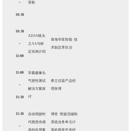
~
茶歇
10:30
10:30
ADAS
镜头
珠海华亚智能 技
~
之AA与标
术副总李欣治
定实例介绍
11:00
11:00
车载摄像头
气密性测试
希立仪器产品经
~
解决方案探
理朱博
讨
11:30
11:30
自动驾驶时
博世 驾驶员辅助
代视觉传感
系统业务单元计
~
器的应用案
算机视觉开发经