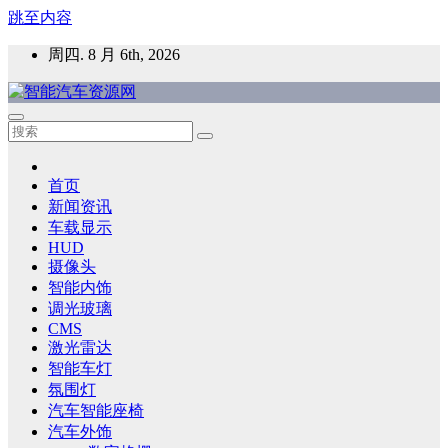
跳至内容
周四. 8 月 6th, 2026
智能汽车资源网
智能表面，智能内饰，新能源汽车，HMI，人车交互，智能车
灯，车用材料
首页
新闻资讯
车载显示
HUD
摄像头
智能内饰
调光玻璃
CMS
激光雷达
智能车灯
氛围灯
汽车智能座椅
汽车外饰