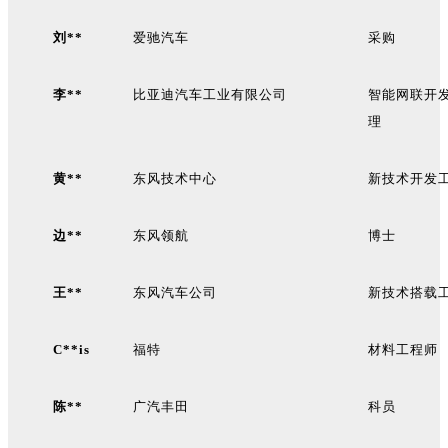
刘**
爱驰汽车
采购
李**
比亚迪汽车工业有限公司
智能网联开
理
黄**
东风技术中心
新技术开发
边**
东风领航
博士
王**
东风汽车公司
新技术搭载
C**is
福特
材料工程师
陈**
广汽丰田
科员