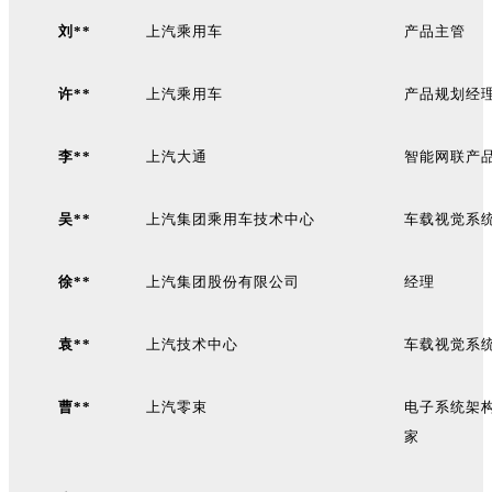
刘**
上汽乘用车
产品主管
许**
上汽乘用车
产品规划经
李**
上汽大通
智能网联产
吴**
上汽集团乘用车技术中心
车载视觉系
徐**
上汽集团股份有限公司
经理
袁**
上汽技术中心
车载视觉系
曹**
上汽零束
电子系统架
家