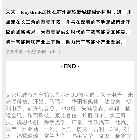
未来，Raythink加快在苏州高铁新城建设的同时，进一步
加速在长三角的市场开拓，并与在深圳的基地形成南北呼
应的战略格局，为市场提供划时代的车载智能交互终端。
携手智能网联产业上下游，助力汽车智能化产业发展。
文章来源：锐思华创Raythink
· END ·
艾邦现建有汽车抬头显示HUD微信群，大陆电子、未
来黑科技、泽景、马瑞利、华阳多媒体、法雷奥、怡
利电子、前海智云谷、613所、矢崎仪表、疆程、棱
镜全息、乐驾科技、京龙睿信、均胜电子、炽云科
技、锐思华创、舜宇光学、广景、宝沃汽车、北汽、
日产、比亚迪、一汽、上汽、蔚来、吉利、3M、积
水、福耀玻璃、富兰光学、亮宇光学、京瓷、瑞霏光