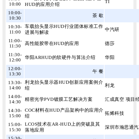
TI
10:00
HUD的应用介绍
10:00-
茶 歇
10:30
车载抬头显示HUD行业团体标准工作
10:30-
中汽研
11:00
进展与解读
11:00-
高性能胶带在HUD的应用
德莎
11:30
11:30-
华阳ARHUD的软硬件与算法介绍
华阳
12:00
12:00-
午 餐
13:30
利龙抬头显示器HUD创新应用案例介
13:30-
利龙
14:00
绍
14:00-
精密光学PVD镀膜工艺解决方案
汇成真空 项目
14:30
COC材料在HUD产品架构中的应用介
14:30-
拓烯科技
15:00
绍
LCOS技术在AR-HUD上的突破及其
15:00-
深圳市瀚思通汽
15:30
落地应用
15:30-