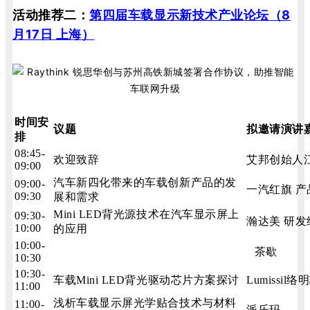
活动推荐二：
第四届车载显示新技术产业论坛（8
月17日 上海）
时间安
议题
拟邀请演讲
排
08:45-
欢迎致辞
艾邦创始人
09:00
汽车新四化带来的车载创新产品的发
09:00-
一汽红旗 产
09:30
展和需求
Mini LED背光源技术在汽车显示屏上
09:30-
瀚达美 研发
10:00
的应用
10:00-
茶歇
10:30
10:30-
车载Mini LED背光驱动芯片方案探讨
Lumissil络
11:00
浅析车载显示屏光学贴合技术与材料
11:00-
派乐玛