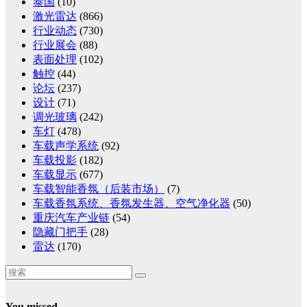
泰国
(10)
激光雷达
(866)
行业动态
(730)
行业展会
(88)
表面处理
(102)
触控
(44)
论坛
(237)
设计
(71)
调光玻璃
(242)
车灯
(478)
车载声学系统
(92)
车载投影
(182)
车载显示
(677)
车载智能香氛（后装市场）
(7)
车载香氛系统、香氛发生器、空气净化器
(50)
重庆汽车产业链
(54)
隐藏门把手
(28)
雷达
(170)
You missed