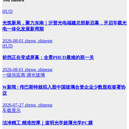
HUD
光筑新局，聚力东南｜沂普光电福建总部新启幕，开启车载光
电一体化发展新周期
2026-08-01
zheng, zhipeng
HUD
前挡正在变成屏幕：全景PHUD最难的那一关
2026-08-01
zheng, zhipeng
一级供应商
调光玻璃
W新闻 | 伟巴斯特就拟入股中国玻璃合资企业少数股权签署协
议
2026-07-27
zheng, zhipeng
车载显示
洁净精工 精准控厚｜道明光学超薄光学PC膜