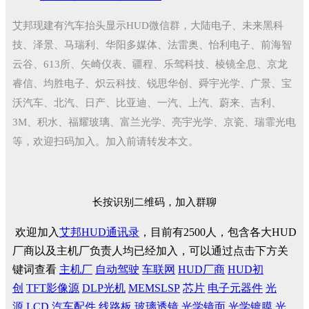
艾邦现建有汽车抬头显示HUD微信群，大陆电子、未来黑科
技、泽景、马瑞利、华阳多媒体、法雷奥、怡利电子、前海智
云谷、613所、矢崎仪表、疆程、乐驾科技、棱镜全息、京龙
睿信、均胜电子、炽云科技、锐思华创、舜宇光学、广景、宝
沃汽车、北汽、日产、比亚迪、一汽、上汽、蔚来、吉利、
3M、积水、福耀玻璃、富兰光学、亮宇光学、京瓷、瑞霏光电
等，欢迎扫码加入。加入前请转发本文。
长按识别二维码，加入群聊
欢迎加入
艾邦HUD通讯录
，目前有2500人，包含各大HUD
厂商以及主机厂负责人均已经加入，可以通过点击下方关
键词查看
主机厂
自动驾驶
车联网
HUD厂商
HUD初
创
TFT影像源
DLP光机
MEMSLSP
芯片
电子元器件
光
源
LCD
汽车配件
线路板
玻璃透镜
光学镜面
光学镀膜
光