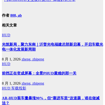
作者
808, ab
相关文章
HUD
光筑新局，聚力东南｜沂普光电福建总部新启幕，开启车载光
电一体化发展新周期
8 月 1, 2026
zheng, zhipeng
HUD
前挡正在变成屏幕：全景PHUD最难的那一关
8 月 1, 2026
zheng, zhipeng
HUD
车载投影
AR-HUD装车量暴涨90%，但“塞进车里”这道题，谁在做减
法？