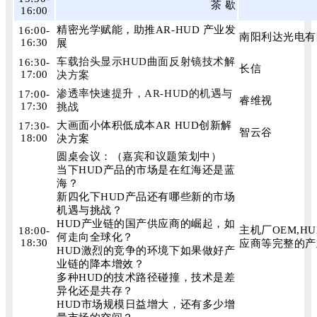
茶 歇
16:00
精密光学赋能，助推AR-HUD 产业发
16:00-
南阳利达光电有
16:30
展
车载抬头显示
HUD
曲面反射镜技术解
16:30-
长信
17:00
决方案
渗透率快速提升，AR-HUD的机遇与
17:00-
睿维视
17:30
挑战
大画面小体积低成本AR HUD创新解
17:30-
智云谷
18:00
决方案
圆桌会议：（嘉宾和议题策划中）
当下HUD产品的市场是在红海还是蓝
海？
新四化下HUD产品还有哪些新的市场
机遇与挑战？
HUD产业链的国产供应商的崛起，如
主机厂OEM,
18:00-
何走向全球化？
18:30
应商等完整的产
HUD激烈的竞争的环境下如果做好产
业链的降本增效？
多种HUD的技术路径碰撞，技术是差
异化还是共存？
HUD市场规模日益增大，还有多少增