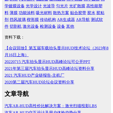
学镀膜设备
光学设计
光波导
匀光片
光扩散膜
高性能塑
料
薄膜
功能涂料
吸光材料
散热方案
贴合胶带
胶水
胶粘
剂
挡风玻璃
楔形膜
传动机构
AR生成器
AR导航
测试软
件
切割机
激光设备
检测设备
设备
其他
资料下载：
【会议回放】第五届车载抬头显示HUD技术论坛（2023年8
月16日上海）
20220715 汽车抬头显示HUD高峰论坛可公开PPT
2021年第三届汽车抬头显示HUD高峰论坛资料分享
2021 汽车HUD产业链报告-主机厂
2020第二届汽车HUD论坛会议资料分享
文章导航
汽车AR-HUD高性价比解决方案：激光扫描投影LBS
汽车AR-HUD交互设计及用户体验趋势分享