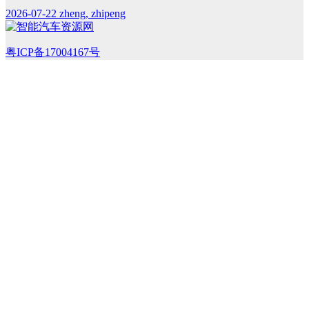
2026-07-22
zheng, zhipeng
粤ICP备17004167号