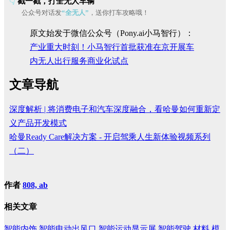
👇
戳一戳，打
全无人车辆
公众号对话发
“全无人”
，送你打车攻略哦！
原文始发于微信公众号（Pony.ai小马智行）：
产业重大时刻！小马智行首批获准在京开展车
内无人出行服务商业化试点
文章导航
深度解析 | 将消费电子和汽车深度融合，看哈曼如何重新定
义产品开发模式
哈曼Ready Care解决方案 - 开启驾乘人生新体验视频系列
（二）
作者
808, ab
相关文章
智能内饰
智能电动出风口
智能运动显示屏
智能驾驶
材料
模