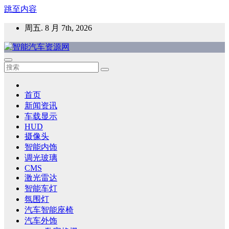
跳至内容
周五. 8 月 7th, 2026
智能汽车资源网
智能表面，智能内饰，新能源汽车，HMI，人车交互，智能车
灯，车用材料
首页
新闻资讯
车载显示
HUD
摄像头
智能内饰
调光玻璃
CMS
激光雷达
智能车灯
氛围灯
汽车智能座椅
汽车外饰