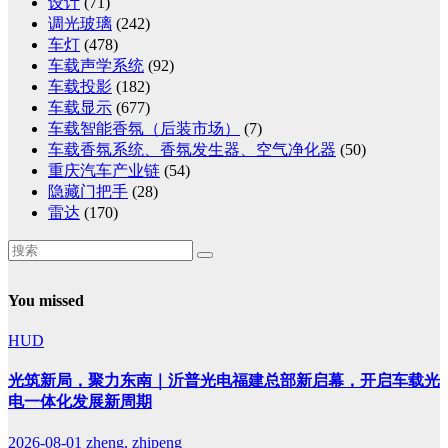
设计
(71)
调光玻璃
(242)
车灯
(478)
车载声学系统
(92)
车载投影
(182)
车载显示
(677)
车载智能香氛（后装市场）
(7)
车载香氛系统、香氛发生器、空气净化器
(50)
重庆汽车产业链
(54)
隐藏门把手
(28)
雷达
(170)
You missed
HUD
光筑新局，聚力东南｜沂普光电福建总部新启幕，开启车载光
电一体化发展新周期
2026-08-01
zheng, zhipeng