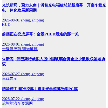
光筑新局，聚力东南｜沂普光电福建总部新启幕，开启车载光
电一体化发展新周期
2026-08-01
zheng, zhipeng
HUD
前挡正在变成屏幕：全景PHUD最难的那一关
2026-08-01
zheng, zhipeng
一级供应商
调光玻璃
W新闻 | 伟巴斯特就拟入股中国玻璃合资企业少数股权签署协
议
2026-07-27
zheng, zhipeng
车载显示
洁净精工 精准控厚｜道明光学超薄光学PC膜
2026-07-22
zheng, zhipeng