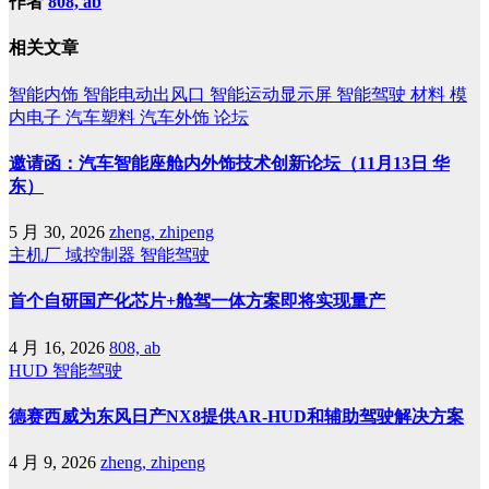
作者
808, ab
相关文章
智能内饰
智能电动出风口
智能运动显示屏
智能驾驶
材料
模
内电子
汽车塑料
汽车外饰
论坛
邀请函：汽车智能座舱内外饰技术创新论坛（11月13日 华
东）
5 月 30, 2026
zheng, zhipeng
主机厂
域控制器
智能驾驶
首个自研国产化芯片+舱驾一体方案即将实现量产
4 月 16, 2026
808, ab
HUD
智能驾驶
德赛西威为东风日产NX8提供AR-HUD和辅助驾驶解决方案
4 月 9, 2026
zheng, zhipeng