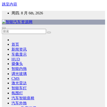
跳至内容
周四. 8 月 6th, 2026
智能汽车资源网
智能表面，智能内饰，新能源汽车，HMI，人车交互，智能车
灯，车用材料
首页
新闻资讯
车载显示
HUD
摄像头
智能内饰
调光玻璃
CMS
激光雷达
智能车灯
氛围灯
汽车智能座椅
汽车外饰