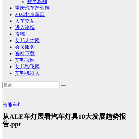
数字格栅
重庆汽车产业链
2024北京车展
人车交互
进入论坛
投稿
艾邦人才网
会员服务
资料下载
艾邦官网
艾邦智飞网
艾邦机器人
智能车灯
从ALE车灯展看汽车灯具10大发展趋势报
告.ppt