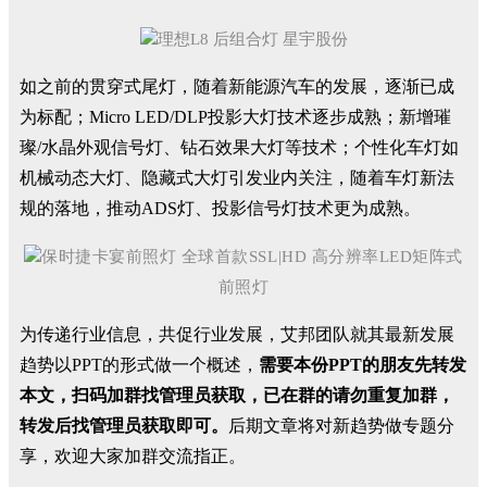
理想L8 后组合灯 星宇股份
如之前的贯穿式尾灯，随着新能源汽车的发展，逐渐已成
为标配；Micro LED/DLP投影大灯技术逐步成熟；新增璀
璨/水晶外观信号灯、钻石效果大灯等技术；个性化车灯如
机械动态大灯、隐藏式大灯引发业内关注，随着车灯新法
规的落地，推动ADS灯、投影信号灯技术更为成熟。
保时捷卡宴前照灯
全球首款SSL|HD 高分辨率LED矩阵式
前照灯
为传递行业信息，共促行业发展，艾邦团队就其最新发展
趋势以PPT的形式做一个概述，
需要本份PPT的朋友先转发
本文，扫码加群找管理员获取，已在群的请勿重复加群，
转发后找管理员获取即可。
后期文章将对新趋势做专题分
享，欢迎大家加群交流指正。