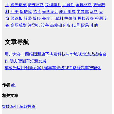
工
透光皮革
透气材料
纹理膜片
元器件
金属材料
透光塑
料
油墨
保护膜
芯片
光学设计
驱动集成
半导体
涂料
天
窗
线路板
胶带
镀膜
亮度计
塑料
热熔胶
焊接设备
检测设
备
高压成型
注塑机
设备
高校研究所
代理
贸易
其他
文章导航
用户大会丨四维图新旗下杰发科技与华域视觉达成战略合
作 助力智能车灯新发展
车载光应用创新方案 | 瑞丰车规级LED赋能汽车智能化
作者
ab
相关文章
智能车灯
车载投影