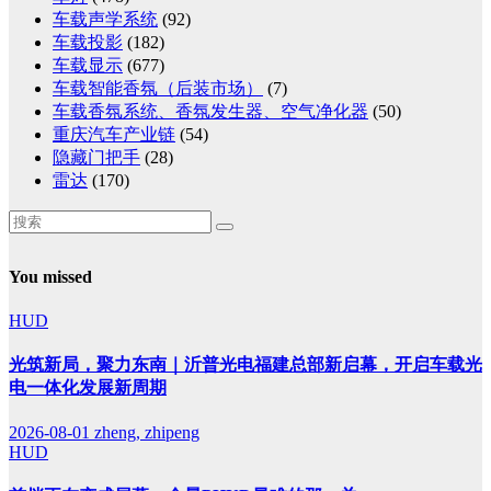
车载声学系统
(92)
车载投影
(182)
车载显示
(677)
车载智能香氛（后装市场）
(7)
车载香氛系统、香氛发生器、空气净化器
(50)
重庆汽车产业链
(54)
隐藏门把手
(28)
雷达
(170)
You missed
HUD
光筑新局，聚力东南｜沂普光电福建总部新启幕，开启车载光
电一体化发展新周期
2026-08-01
zheng, zhipeng
HUD