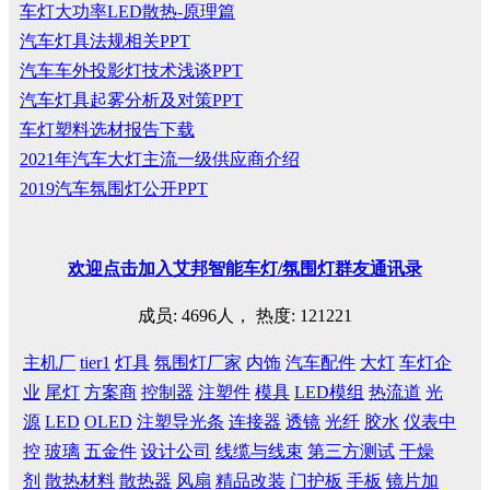
车灯大功率LED散热-原理篇
汽车灯具法规相关PPT
汽车车外投影灯技术浅谈PPT
汽车灯具起雾分析及对策PPT
车灯塑料选材报告下载
2021年汽车大灯主流一级供应商介绍
2019汽车氛围灯公开PPT
欢迎
点击
加入艾邦智能车灯
/
氛围灯群友通讯录
成员: 4696人， 热度: 121221
主机厂
tier1
灯具
氛围灯厂家
内饰
汽车配件
大灯
车灯企
业
尾灯
方案商
控制器
注塑件
模具
LED模组
热流道
光
源
LED
OLED
注塑导光条
连接器
透镜
光纤
胶水
仪表中
控
玻璃
五金件
设计公司
线缆与线束
第三方测试
干燥
剂
散热材料
散热器
风扇
精品改装
门护板
手板
镜片加