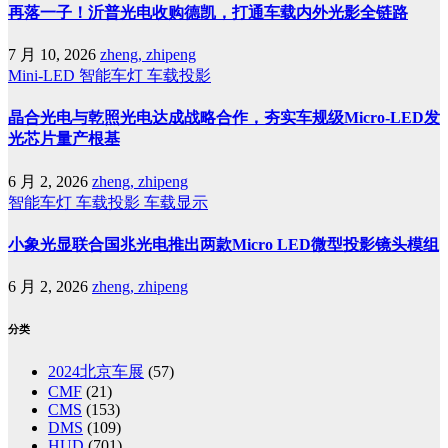
再落一子！沂普光电收购德凯，打通车载内外光影全链路
7 月 10, 2026
zheng, zhipeng
Mini-LED
智能车灯
车载投影
晶合光电与乾照光电达成战略合作，夯实车规级Micro-LED发
光芯片量产根基
6 月 2, 2026
zheng, zhipeng
智能车灯
车载投影
车载显示
小象光显联合国兆光电推出两款Micro LED微型投影镜头模组
6 月 2, 2026
zheng, zhipeng
分类
2024北京车展
(57)
CMF
(21)
CMS
(153)
DMS
(109)
HUD
(701)