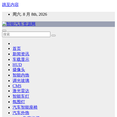
跳至内容
周六. 8 月 8th, 2026
智能汽车资源网
智能表面，智能内饰，新能源汽车，HMI，人车交互，智能车
灯，车用材料
首页
新闻资讯
车载显示
HUD
摄像头
智能内饰
调光玻璃
CMS
激光雷达
智能车灯
氛围灯
汽车智能座椅
汽车外饰