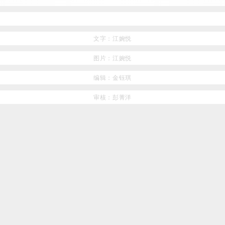
文字：江婉悦
图片：江婉悦
编辑：金钰琪
审核：彭菁洋