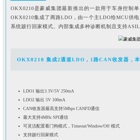
OKX0210是豪威集团最新推出的一款用于车身控制单
OKX0210集成了两路LDO，由一个主LDO给MCU
系统跛行回家模式。内部集成多种诊断机制且支持ASIL B的系
OK
X0210
集成
2
通道
LDO
，1路CAN收发器，
LDO1 输出3.3V/5V 250mA
LDO2 输出 5V 100mA
CAN收发器最高支持5Mbps CANFD通信
最大支持4MHz SPI通信
可灵活配置看门狗模式，Timeout/Window/Off 模式
支持跛行回家模式