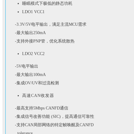
睡眠模式下极低的静态功耗
LDO1 VCC1
-3.3V/5V电平输出，满足主流MCU需求
-最大输出250mA
-支持外接PNP管，优化系统散热
LDO2 VCC2
-5V电平输出
-最大输出100mA
-集成OV/UV和过流检测
高速CAN收发器
-最高支持5
Mbps CANFD通信
-集成
信号改善功能 (SIC)，提高通信可靠性
-支持CAN局部网络的特定帧唤醒及CANFD
tolerance