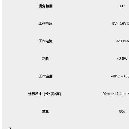
测角精度
±
1
°
工作电压
9V
～
16V
工作电流
≤
200mA
功耗
≤
2.5W
工作温度
-40
°
C
～
+8
外形尺寸（长×宽×高）
92mm
×47.4mm
重量
80g