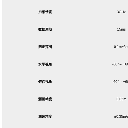
扫频带宽
3GHz
数据周期
15ms
测距范围
0.1m~3
水平视角
-60
°～ +6
俯仰视角
-60
°～ +6
测距精度
0.05m
测速精度
±
0.35m/