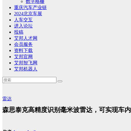
数字格栅
重庆汽车产业链
2024北京车展
人车交互
进入论坛
投稿
艾邦人才网
会员服务
资料下载
艾邦官网
艾邦智飞网
艾邦机器人
雷达
森思泰克高精度识别毫米波雷达，可实现车内