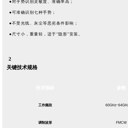
●对手势识别灵敏度、准确率高；
●可准确识别七种手势；
●不受光线、灰尘等恶劣条件影响；
●尺寸小，重量轻，适于“隐形”安装。
2
关键技术规格
技术指标
参数
工作频段
60GHz~64GH
调制波形
FMCW