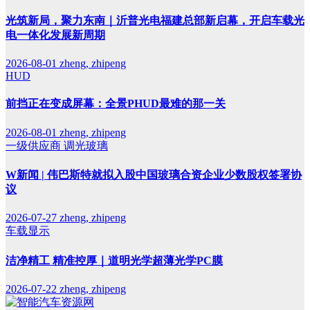
光筑新局，聚力东南｜沂普光电福建总部新启幕，开启车载光
电一体化发展新周期
2026-08-01
zheng, zhipeng
HUD
前挡正在变成屏幕：全景PHUD最难的那一关
2026-08-01
zheng, zhipeng
一级供应商
调光玻璃
W新闻 | 伟巴斯特就拟入股中国玻璃合资企业少数股权签署协
议
2026-07-27
zheng, zhipeng
车载显示
洁净精工 精准控厚｜道明光学超薄光学PC膜
2026-07-22
zheng, zhipeng