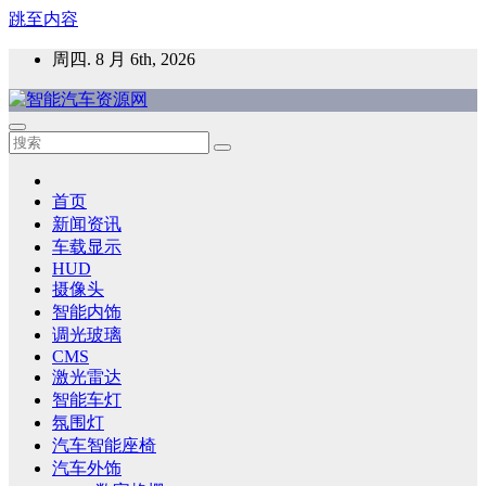
跳至内容
周四. 8 月 6th, 2026
智能汽车资源网
智能表面，智能内饰，新能源汽车，HMI，人车交互，智能车
灯，车用材料
首页
新闻资讯
车载显示
HUD
摄像头
智能内饰
调光玻璃
CMS
激光雷达
智能车灯
氛围灯
汽车智能座椅
汽车外饰