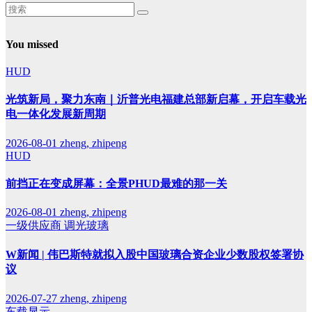
You missed
HUD
光筑新局，聚力东南｜沂普光电福建总部新启幕，开启车载光
电一体化发展新周期
2026-08-01
zheng, zhipeng
HUD
前挡正在变成屏幕：全景PHUD最难的那一关
2026-08-01
zheng, zhipeng
一级供应商
调光玻璃
W新闻 | 伟巴斯特就拟入股中国玻璃合资企业少数股权签署协
议
2026-07-27
zheng, zhipeng
车载显示