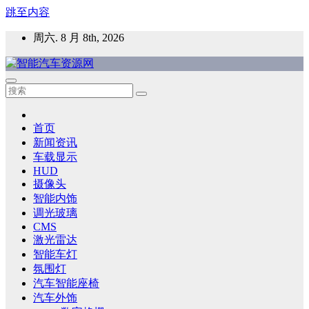
跳至内容
周六. 8 月 8th, 2026
智能汽车资源网
智能表面，智能内饰，新能源汽车，HMI，人车交互，智能车
灯，车用材料
首页
新闻资讯
车载显示
HUD
摄像头
智能内饰
调光玻璃
CMS
激光雷达
智能车灯
氛围灯
汽车智能座椅
汽车外饰