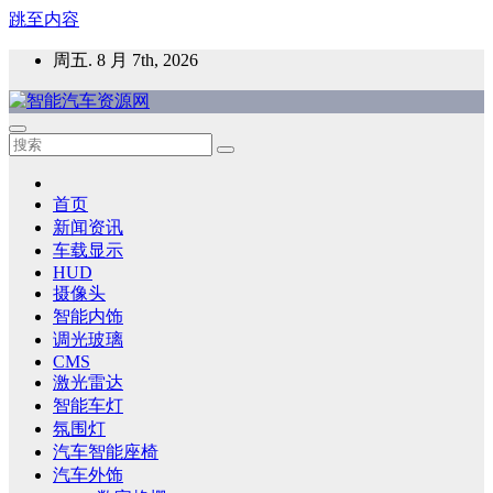
跳至内容
周五. 8 月 7th, 2026
智能汽车资源网
智能表面，智能内饰，新能源汽车，HMI，人车交互，智能车
灯，车用材料
首页
新闻资讯
车载显示
HUD
摄像头
智能内饰
调光玻璃
CMS
激光雷达
智能车灯
氛围灯
汽车智能座椅
汽车外饰