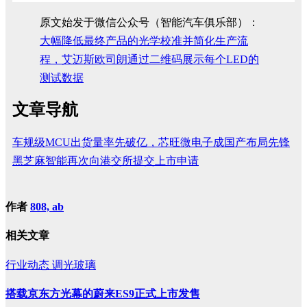
原文始发于微信公众号（智能汽车俱乐部）：
大幅降低最终产品的光学校准并简化生产流
程，艾迈斯欧司朗通过二维码展示每个LED的
测试数据
文章导航
车规级MCU出货量率先破亿，芯旺微电子成国产布局先锋
黑芝麻智能再次向港交所提交上市申请
作者
808, ab
相关文章
行业动态
调光玻璃
搭载京东方光幕的蔚来ES9正式上市发售