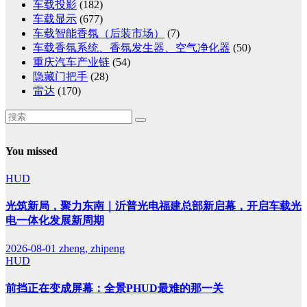
车载投影
(182)
车载显示
(677)
车载智能香氛（后装市场）
(7)
车载香氛系统、香氛发生器、空气净化器
(50)
重庆汽车产业链
(54)
隐藏门把手
(28)
雷达
(170)
You missed
HUD
光筑新局，聚力东南｜沂普光电福建总部新启幕，开启车载光
电一体化发展新周期
2026-08-01
zheng, zhipeng
HUD
前挡正在变成屏幕：全景PHUD最难的那一关