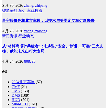
5 月 30, 2026
zheng, zhipeng
智能车灯
车灯
车载投影
星宇股份亮相北京车展，以技术与美学定义车灯新未来
4 月 28, 2026
zheng, zhipeng
新闻资讯
行业动态
从“材料商”到“共建者”：杜邦以“安全、静谧、 可靠”三大支
柱，赋能未来出行大变局
4 月 24, 2026
808, ab
分类
2024北京车展
(57)
CMF
(21)
CMS
(153)
DMS
(109)
HUD
(701)
Mini-LED
(161)