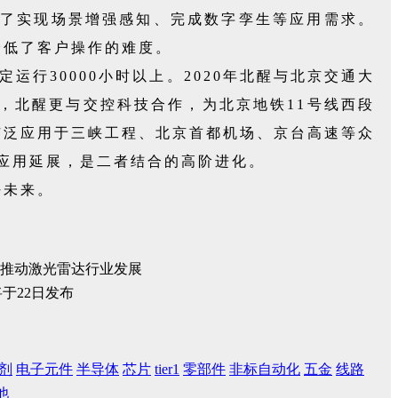
满足了实现场景增强感知、完成数字孪生等应用需求。
降低了客户操作的难度。
运行30000小时以上。2020年北醒与北京交通大
，北醒更与交控科技合作，为北京地铁11号线西段
广泛应用于三峡工程、北京首都机场、京台高速等众
列的应用延展，是二者结合的高阶进化。
好未来。
推动激光雷达行业发展
剂
电子元件
半导体
芯片
tier1
零部件
非标自动化
五金
线路
他