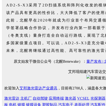
AD2-S-X3采用了2D扫描系统和阵列化收发
该产品具有更高的性价比，大大降低了客户的使用
此前，北醒早在2020年就成为行业首个布局交通领
学签署战略合作协议，并发布行业内第一部着眼于
（冬奥支线）量身打造全自动运行路线，展现了北
多国家级重点项目。可以说，AD2-S-X3是充分
未来，北醒将继续通过高性能、高可靠性的激光雷
原文始发于微信公众号（北醒Benewake）：
量产发布 |
艾邦现组建汽车雷达交
欢迎加入
艾邦激光雷达产业通讯
，目前有2700人，涵盖各
激光雷达
主机厂
自动驾驶
应用终端
激光器
VCSEL
光探测器
板
电机
镀膜
镀膜设备
塑胶制品
汽车电子
表面处理
汽车配件