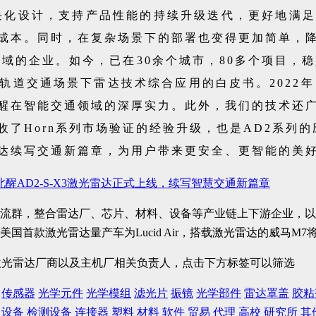
的模块化设计，支持产品性能的持续升级迭代，更好地
成本。同时，在复杂场景下的部署也变得更加简单，
域的企业。如今，已在30余个城市，80多个项目，稳定
轨道交通场景下雷达技术综合应用的白皮书。2022年
醒在智能交通领域的深厚实力。此外，我们的技术还
吸收了Horn系列市场验证的经验升级，也是AD2系
达续写交通新篇章，为用户带来更安全、更智能的美
 北醒AD2-S-X3激光雷达正式上线，续写智慧交通新篇章
流群，整合雷达厂、芯片、材料、设备等产业链上下游企业，以
大激光雷达厂商以及主机厂相关负责人，点击下方标签可以筛选
传感器
光学元件
光学模组
滤光片
振镜
光学部件
雷达罩盖
胶粘
设备
检测设备
连接器
塑料
材料
软件
贸易
代理
高校
研究所
其