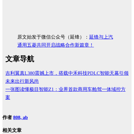
原文始发于微信公众号（延锋）：
延锋与上汽
通用五菱共同开启战略合作新篇章！
文章导航
吉利翼真L380震撼上市，搭载中禾科技PDLC智能天幕引领
未来出行新风尚
一张图读懂极目智能Z1：业界首款商用车舱驾一体域控方
案
作者
808, ab
相关文章