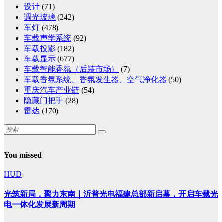
设计
(71)
调光玻璃
(242)
车灯
(478)
车载声学系统
(92)
车载投影
(182)
车载显示
(677)
车载智能香氛（后装市场）
(7)
车载香氛系统、香氛发生器、空气净化器
(50)
重庆汽车产业链
(54)
隐藏门把手
(28)
雷达
(170)
You missed
HUD
光筑新局，聚力东南｜沂普光电福建总部新启幕，开启车载光
电一体化发展新周期