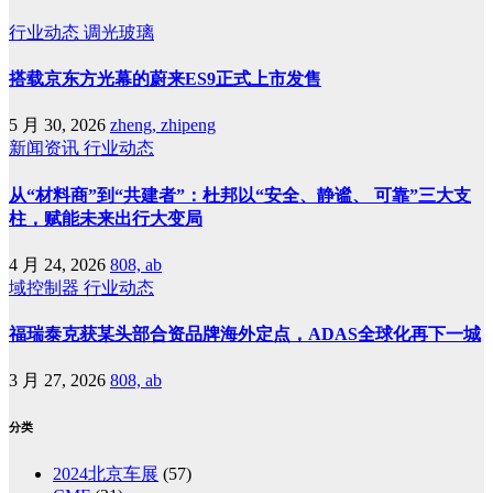
行业动态
调光玻璃
搭载京东方光幕的蔚来ES9正式上市发售
5 月 30, 2026
zheng, zhipeng
新闻资讯
行业动态
从“材料商”到“共建者”：杜邦以“安全、静谧、 可靠”三大支
柱，赋能未来出行大变局
4 月 24, 2026
808, ab
域控制器
行业动态
福瑞泰克获某头部合资品牌海外定点，ADAS全球化再下一城
3 月 27, 2026
808, ab
分类
2024北京车展
(57)