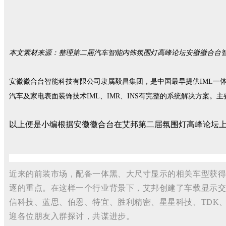
本文素材来源：整理第二届汽车智能内饰氛围灯高峰论坛安徽徽合台
安徽徽合台智能科技有限公司隶属毅昌集团，是中国最早提供IML一
汽车及家电表面装饰技术IML、IMR、INS有完整的系统解决方
以上便是小编根据安徽徽合台在艾邦第二届氛围灯高峰论坛
近来的前装市场，配备一体黑、大尺寸显示的相关车型获得
逐的重点。在这样一个行业背景下，艾邦创建了车载显示交
信科技、蓝思、伯恩、
特宜、胜利精密、
星星科技、
TDK
迎各位朋友入群探讨，共谋进步。