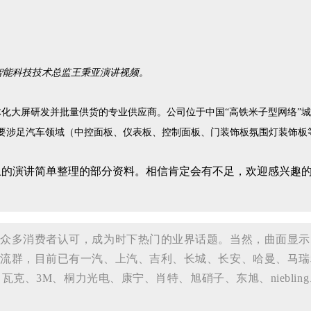
智能科技技术总监王秉亚演讲视频。
体化大屏研发并批量供货的专业供应商。公司位于中国“高铁米子型网络”
案。主要涉足汽车领域（中控面板、仪表板、控制面板、门装饰板氛围灯装饰
上的演讲简单整理的部分资料。相信肯定会有不足，欢迎感兴趣
众多消费者认可，成为时下热门的业界话题。当然，曲面显示、
流群，目前已有一汽、上汽、吉利、长城、长安、哈曼、马瑞
、瓦克、3M、桐力光电、康宁、肖特、旭硝子、东旭、niebl