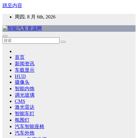
跳至内容
周四. 8 月 6th, 2026
智能汽车资源网
智能表面，智能内饰，新能源汽车，HMI，人车交互，智能车
灯，车用材料
首页
新闻资讯
车载显示
HUD
摄像头
智能内饰
调光玻璃
CMS
激光雷达
智能车灯
氛围灯
汽车智能座椅
汽车外饰