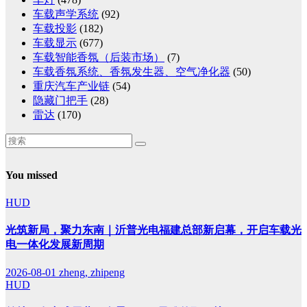
车载声学系统
(92)
车载投影
(182)
车载显示
(677)
车载智能香氛（后装市场）
(7)
车载香氛系统、香氛发生器、空气净化器
(50)
重庆汽车产业链
(54)
隐藏门把手
(28)
雷达
(170)
You missed
HUD
光筑新局，聚力东南｜沂普光电福建总部新启幕，开启车载光
电一体化发展新周期
2026-08-01
zheng, zhipeng
HUD