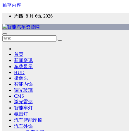
跳至内容
周四. 8 月 6th, 2026
智能汽车资源网
智能表面，智能内饰，新能源汽车，HMI，人车交互，智能车
灯，车用材料
首页
新闻资讯
车载显示
HUD
摄像头
智能内饰
调光玻璃
CMS
激光雷达
智能车灯
氛围灯
汽车智能座椅
汽车外饰