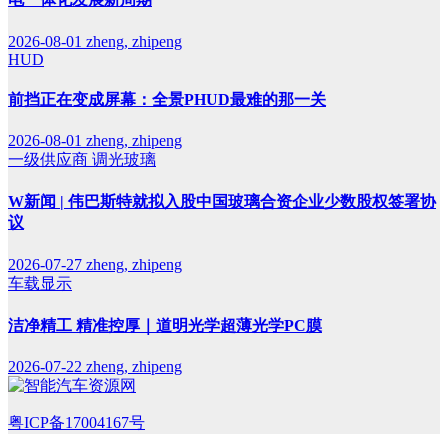
2026-08-01
zheng, zhipeng
HUD
前挡正在变成屏幕：全景PHUD最难的那一关
2026-08-01
zheng, zhipeng
一级供应商
调光玻璃
W新闻 | 伟巴斯特就拟入股中国玻璃合资企业少数股权签署协
议
2026-07-27
zheng, zhipeng
车载显示
洁净精工 精准控厚｜道明光学超薄光学PC膜
2026-07-22
zheng, zhipeng
粤ICP备17004167号