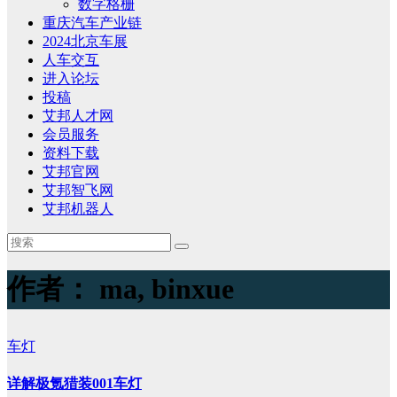
数字格栅
重庆汽车产业链
2024北京车展
人车交互
进入论坛
投稿
艾邦人才网
会员服务
资料下载
艾邦官网
艾邦智飞网
艾邦机器人
作者：
ma, binxue
车灯
详解极氪猎装001车灯