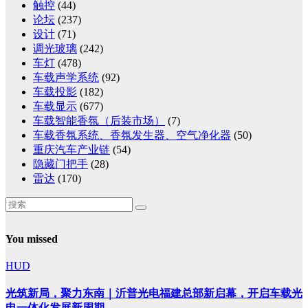
触控
(44)
论坛
(237)
设计
(71)
调光玻璃
(242)
车灯
(478)
车载声学系统
(92)
车载投影
(182)
车载显示
(677)
车载智能香氛（后装市场）
(7)
车载香氛系统、香氛发生器、空气净化器
(50)
重庆汽车产业链
(54)
隐藏门把手
(28)
雷达
(170)
You missed
HUD
光筑新局，聚力东南｜沂普光电福建总部新启幕，开启车载光
电一体化发展新周期