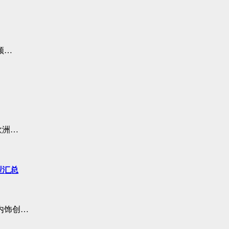
频…
欧洲…
型汇总
内饰创…