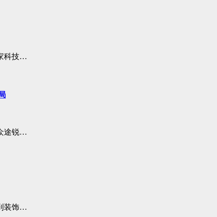
家科技…
局
众途锐…
到装饰…