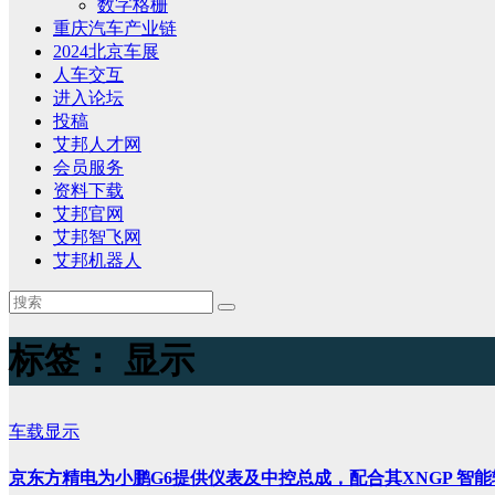
数字格栅
重庆汽车产业链
2024北京车展
人车交互
进入论坛
投稿
艾邦人才网
会员服务
资料下载
艾邦官网
艾邦智飞网
艾邦机器人
标签：
显示
车载显示
京东方精电为小鹏G6提供仪表及中控总成，配合其XNGP 智