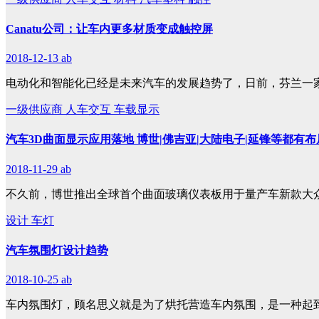
Canatu公司：让车内更多材质变成触控屏
2018-12-13
ab
电动化和智能化已经是未来汽车的发展趋势了，日前，芬兰一
一级供应商
人车交互
车载显示
汽车3D曲面显示应用落地 博世|佛吉亚|大陆电子|延锋等都有布
2018-11-29
ab
不久前，博世推出全球首个曲面玻璃仪表板用于量产车新款大
设计
车灯
汽车氛围灯设计趋势
2018-10-25
ab
车内氛围灯，顾名思义就是为了烘托营造车内氛围，是一种起