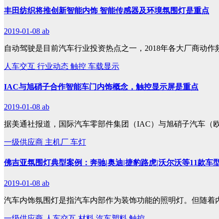
丰田纺织将推创新智能内饰 智能传感器及环境氛围灯是重点
2019-01-08
ab
自动驾驶是目前汽车行业投资热点之一，2018年各大厂商动作
人车交互
行业动态
触控
车载显示
IAC与旭硝子合作智能车门内饰概念，触控显示屏是重点
2019-01-08
ab
据美通社报道，国际汽车零部件集团（IAC）与旭硝子汽车（
一级供应商
主机厂
车灯
佛吉亚氛围灯典型案例：奔驰|奥迪|捷豹路虎|沃尔沃等11款车
2019-01-08
ab
汽车内饰氛围灯是指汽车内部作为装饰功能的照明灯。但随着
一级供应商
人车交互
材料
汽车塑料
触控