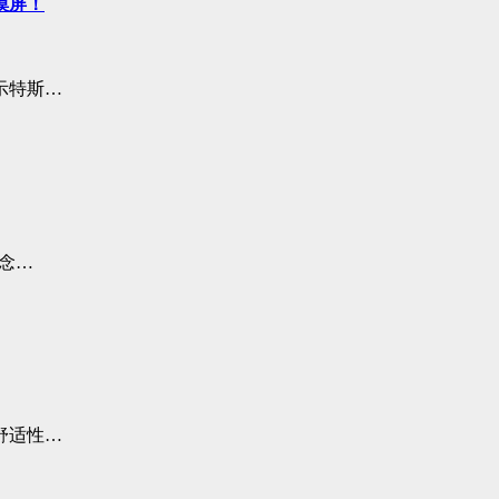
摸屏！
示特斯…
念…
舒适性…