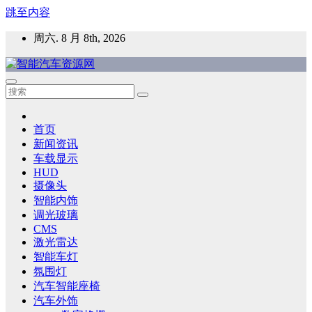
跳至内容
周六. 8 月 8th, 2026
智能汽车资源网
智能表面，智能内饰，新能源汽车，HMI，人车交互，智能车
灯，车用材料
首页
新闻资讯
车载显示
HUD
摄像头
智能内饰
调光玻璃
CMS
激光雷达
智能车灯
氛围灯
汽车智能座椅
汽车外饰