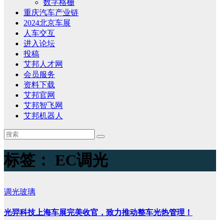
数字格栅
重庆汽车产业链
2024北京车展
人车交互
进入论坛
投稿
艾邦人才网
会员服务
资料下载
艾邦官网
艾邦智飞网
艾邦机器人
标签：
EC调光
调光玻璃
光羿科技上海车展完美收官，致力推动整车光热管理！