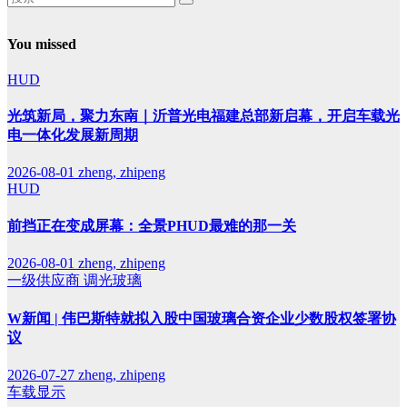
You missed
HUD
光筑新局，聚力东南｜沂普光电福建总部新启幕，开启车载光
电一体化发展新周期
2026-08-01
zheng, zhipeng
HUD
前挡正在变成屏幕：全景PHUD最难的那一关
2026-08-01
zheng, zhipeng
一级供应商
调光玻璃
W新闻 | 伟巴斯特就拟入股中国玻璃合资企业少数股权签署协
议
2026-07-27
zheng, zhipeng
车载显示