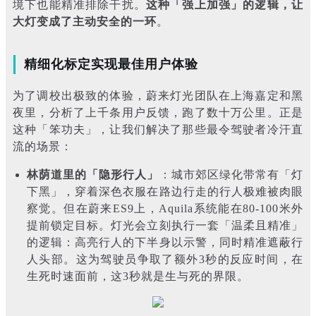
境下也能精准排除干扰。
这种「强上加强」的逻辑，让
大灯变成了主动安全的一环
。
精细化标定实现最佳用户体验
为了调校出极致的体验，蔚来灯光团队在上海嘉定和黑
夜里，分析了上千条用户反馈，跑了数十万公里。正是
这种「笨功夫」，让我们解决了那些最令驾驶者冷汗直
流的场景：
林荫道里的「隐形行人」
：城市郊区绿化带常有「灯
下黑」，穿着深色衣服在路边行走的行人极难被肉眼
察觉。但在蔚来ES9上，Aquila系统能在80-100米外
提前锁定目标。灯光会立刻执行一套「温柔且精准」
的逻辑：高亮行人的下半身以示警，同时精准遮蔽行
人头部。这为驾驶员争取了额外3秒的反应时间，在
生死时速面前，这3秒就是生与死的界限。