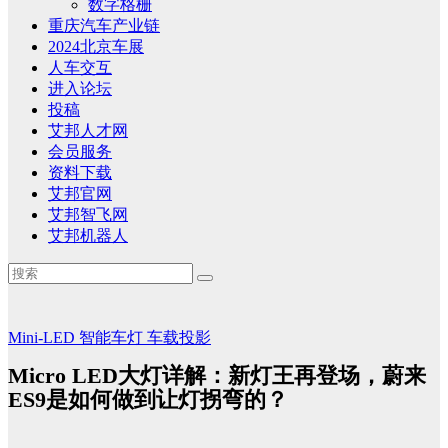
数字格栅
重庆汽车产业链
2024北京车展
人车交互
进入论坛
投稿
艾邦人才网
会员服务
资料下载
艾邦官网
艾邦智飞网
艾邦机器人
Mini-LED
智能车灯
车载投影
Micro LED大灯详解：新灯王再登场，蔚来
ES9是如何做到让灯拐弯的？