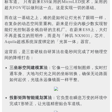
标车道。 只有蔚来ES9采用的MicroLED技术，采用的
超大FOV可以做到这一点。这是实现一切的基础。
而在这一基础之上，难的是如何让灯光长了眼睛一样，
在复杂的动态空间里重构。蔚来是行业内极少数实现智
能灯光控制器全栈自研的主机厂。在蔚来ES9上，大灯
不再是孤立的照明件，而是与「神玑 NX9031」芯片、
Aquila超感系统深度绑定的「光算一体」器官。
这背后，是三套硬核自研算法在毫秒间完成了对物理空
间的降维打击：
三坐标空间建模算法
：它像一位三维制图师，实时打
通车身、大地与灯光之间的坐标转换，确保无论路面
如何起伏，光毯永远像镜面一样平整。
投影矩阵智能规划算法
：它负责在瞬息万变的环境中
完成T形矫正，让光毯精密贴合车道线。