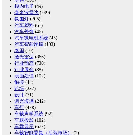
模内电子
(49)
毫米波雷达
(299)
氛围灯
(205)
汽车塑料
(61)
汽车外饰
(46)
汽车微电机系统
(45)
汽车智能座椅
(103)
泰国
(10)
激光雷达
(866)
行业动态
(730)
行业展会
(88)
表面处理
(102)
触控
(44)
论坛
(237)
设计
(71)
调光玻璃
(242)
车灯
(478)
车载声学系统
(92)
车载投影
(182)
车载显示
(677)
车载智能香氛（后装市场）
(7)