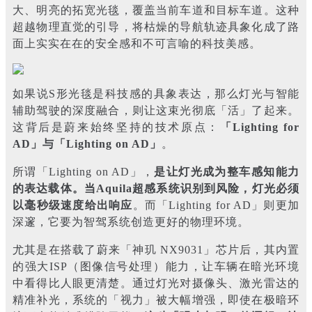
大、明亮的拓宽光毯，覆盖当前车道和目标车道。这种
超越物理直觉的引导，将枯燥的导航轨迹具象化成了路
面上实实在在的安全感和不可言喻的科技美感。
如果说S形光毯是科技感的具象表达，那么灯光与智能
辅助驾驶的深度融合，则让这束光彻底「活」了起来。
这背后是蔚来始终坚持的技术原点：
「Lighting for
AD」与「Lighting on AD」
。
所谓「Lighting on AD」，
是让灯光成为整车感知能力
的表达载体。当Aquila超感系统识别到风险，灯光必须
以毫秒级速度给出响应
。而「Lighting for AD」则更加
深邃，它要为智驾系统创造更好的物理环境。
尤其是在搭载了蔚来「神玑 NX9031」芯片后，其内置
的强大ISP（图像信号处理）能力，让车辆在暗光环境
中看得比人眼更清楚。通过灯光对摄像头、激光雷达的
精准补光，系统的「视力」被大幅增强，即使在极暗环