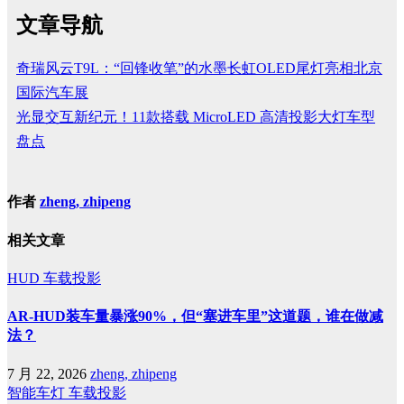
文章导航
奇瑞风云T9L：“回锋收笔”的水墨长虹OLED尾灯亮相北京
国际汽车展
光显交互新纪元！11款搭载 MicroLED 高清投影大灯车型
盘点
作者
zheng, zhipeng
相关文章
HUD
车载投影
AR-HUD装车量暴涨90%，但“塞进车里”这道题，谁在做减
法？
7 月 22, 2026
zheng, zhipeng
智能车灯
车载投影