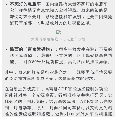
不亮灯的电瓶车
：国内道路有大量不亮灯的电瓶车，
它们往往悄无声息地闯入驾驶视线。蔚来的策略是：
即便对方不亮灯，系统也能精准识别，照亮并闪烁提
醒其车尾部，同时遮蔽对方的后视镜区域。
大雾等极端场景下，电瓶车示警
路面的「盲盒障碍物」
：很多事故发生在避让不及的
路面障碍物上。蔚来行业首发的「路上障碍物高亮功
能」，能在80米外提前捕捉并高亮路面坑洼或异物。
其中，蔚来的灯光是行业最亮之一，既要照亮环境又要
避免给前方车辆造成眩光，这是最基本的需求。
在自动远光状态下，高精度ADB智能远光控制的功能，
它能针对每一个光源像素进行精准控制并执行亮灭，实
现分区的照明和遮蔽，结合高效算法，ADB智能远光控
制，对电动车、行人、对向和同向车辆可以实现更为精
准的像素级照明和遮蔽，做到对100米外来车能精准抠