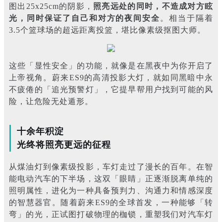
图出25x25cm的阴影，
照亮远处的同时，不造成对方眩
光，同时保证了自己和对方的夜间安全
。相当于隔着
3.5个篮球场的超远距离投篮，堪比像素级抠图大师。
这些「显性安全」的功能，就像是在黑夜中为你开启了
上帝视角。蔚来ES9的高清投影大灯，就如同黑暗中永
不疲倦的「追光预警灯」，它提早帮用户找到可能的风
险，让危险无处遁形。
十余年积淀
光终将照亮更远的征程
从煤油灯到像素级投影，车灯走过了漫长的百年。在智
能电动汽车的下半场，这双「眼睛」正逐渐脱离单纯的
照明属性，进化为一种具备预判力、沟通力和情感深度
的智慧器官。随着蔚来ES9的全球首发，一种能够「转
弯」的光，正试图打破物理的枷锁，重塑我们对汽车灯