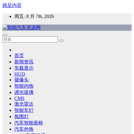
跳至内容
周五. 8 月 7th, 2026
智能汽车资源网
智能表面，智能内饰，新能源汽车，HMI，人车交互，智能车
灯，车用材料
首页
新闻资讯
车载显示
HUD
摄像头
智能内饰
调光玻璃
CMS
激光雷达
智能车灯
氛围灯
汽车智能座椅
汽车外饰