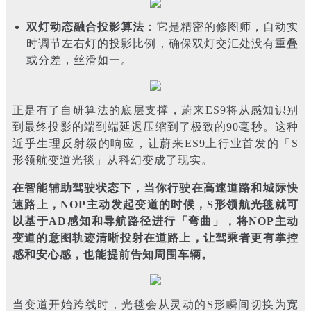
双灯动态融合投影算法
：它是精密的修图师，自动实
时调节左右灯的投影比例，确保双灯交汇处没有重叠
或分差，丝滑如一。
正是有了自研算法的底层支撑，蔚来ES9将从感知识别
到最终投影的端到端延迟压缩到了极致的90毫秒。这种
近乎生理反射级的响应，让蔚来ES9上行业首发的「S
形领航变道光毯」从科幻变成了现实。
在智能辅助驾驶状态下，当你行驶在高速道路和城际快
速路上，NOP主动发起变道的时候，S形领航光毯就可
以基于AD感知和导航路径进行「弯曲」，将NOP主动
变道的意图轨迹清晰投射在道路上，让驾乘者更有掌控
感和安心感，也能提前告知周围车辆。
当变道开始跨线时，光毯会从灵动的S形瞬间切换为宽