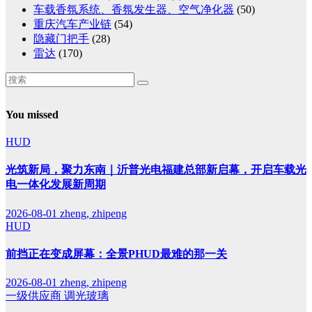
车载香氛系统、香氛发生器、空气净化器
(50)
重庆汽车产业链
(54)
隐藏门把手
(28)
雷达
(170)
You missed
HUD
光筑新局，聚力东南｜沂普光电福建总部新启幕，开启车载光
电一体化发展新周期
2026-08-01
zheng, zhipeng
HUD
前挡正在变成屏幕：全景PHUD最难的那一关
2026-08-01
zheng, zhipeng
一级供应商
调光玻璃