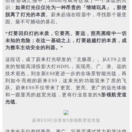
但在那场汇报中，Jorbin与斌哥达成了一个深远的共
识：
如果灯光仅仅沦为一种昂贵的「情绪玩具」，那便
脱离了灯光的本质
。蔚来必须在喧嚣中，寻找那个最坚
固、最不可撼动的基石。
“灯要回归灯的本质，它要亮、要远，照亮黑暗中一切
未知的危险；在这一基础之上，灯要超越灯的本质，成
为整车主动安全的利器。”
这段话，成了蔚来灯光研发的「北极星」。从ET9上首
发的智能高清投影大灯HDPL，实现亮、广、准、远的
技术底色，到全新ES8更进一步的全场景智能光毯，再
到如今亮相的蔚来ES9，这束光的功能迎来了质的飞
跃。蔚来ES9不仅带来了更宽、更亮、更广的远光体验
和一眼显亮的超宽光毯，更有行业首发的
S形领航变道
光毯
。
蔚来ES9行业首发S形领航变道光毯
这束光不仅变得更亮、更广，它甚至通过算力和算法突