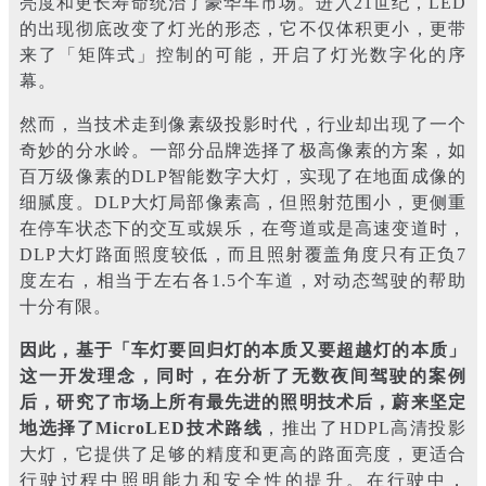
亮度和更长寿命统治了豪华车市场。进入21世纪，LED
的出现彻底改变了灯光的形态，它不仅体积更小，更带
来了「矩阵式」控制的可能，开启了灯光数字化的序
幕。
然而，当技术走到像素级投影时代，行业却出现了一个
奇妙的分水岭。一部分品牌选择了极高像素的方案，如
百万级像素的DLP智能数字大灯，实现了在地面成像的
细腻度。DLP大灯局部像素高，但照射范围小，更侧重
在停车状态下的交互或娱乐，在弯道或是高速变道时，
DLP大灯路面照度较低，而且照射覆盖角度只有正负7
度左右，相当于左右各1.5个车道，对动态驾驶的帮助
十分有限。
因此，基于「车灯要回归灯的本质又要超越灯的本质」
这一开发理念，同时，在分析了无数夜间驾驶的案例
后，研究了市场上所有最先进的照明技术后，蔚来坚定
地选择了MicroLED技术路线
，推出了HDPL高清投影
大灯，它提供了足够的精度和更高的路面亮度，更适合
行驶过程中照明能力和安全性的提升。在行驶中，