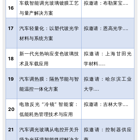
车载智能调光玻璃镀膜工艺
拟邀请：布勒莱宝
....
16
与量产解决方案
17
汽车轻量化：以塑代玻光学
拟邀请：恩高光学
....
材料与系统方案
新一代光热响应变色玻璃技
拟邀请：上海甘田光
18
术及车载应用
学材料
.....
19
汽车调热膜：隔热节能与智
拟邀请：哈尔滨工业
能温控一体化方案
大学
....
电致反光
“
冷镜
”
智能窗：
拟邀请：吉林大学
....
20
低能耗热管理技术与应用
21
汽车调光玻璃从电控开关升
拟邀请：控制器供应
级为光环境智能终端解决方
商