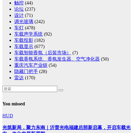
触控
(44)
论坛
(237)
设计
(71)
调光玻璃
(242)
车灯
(478)
车载声学系统
(92)
车载投影
(182)
车载显示
(677)
车载智能香氛（后装市场）
(7)
车载香氛系统、香氛发生器、空气净化器
(50)
重庆汽车产业链
(54)
隐藏门把手
(28)
雷达
(170)
You missed
HUD
光筑新局，聚力东南｜沂普光电福建总部新启幕，开启车载光