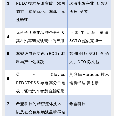
3
PDLC
技术多维突破：双向
珠海水发兴业
研发所
调节、雾度优化、车载可靠
所长
吴琴
性验证
无机全固态电致变色器件及
上海半人马 董事
4
其在汽车调光玻璃中的应用
&CTO
赵俊亮博士
5
车规级电致变色（
ECD
）材
苏州创欣材料 创始
料与产业化实践
人、
CTO
陈文益
柔性
Clevios
賀利氏
Heraeus
技术
6
PEDOT:PSS
导电高分子电
销售经理 黄志豪
极，驱动汽车智慧窗新纪元
7
希盟科技的精密流体技术，
希盟科技
以及在变色玻璃液晶喷墨贴