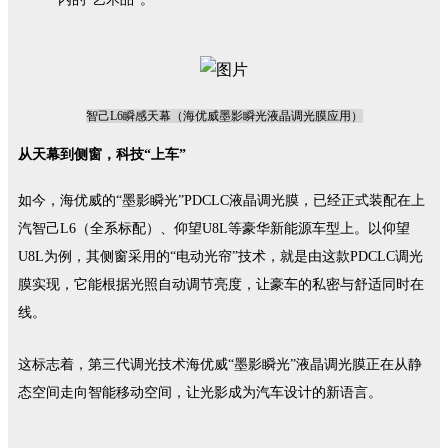
智己L6瞬感天
幕（海优威墨影瞬光液晶调光膜应用）
从天幕到侧窗，科技
“上车”
如今，海优威的
“墨影瞬光”PDCLC液晶调光膜，已经正式装配在上
汽智己L6（全系标配）、仰望U8L等豪华新能源车型上。以仰望
U8L为例，其侧窗采用的“电动光帘”技术，就是由这款PDCLC调光
膜实现
，
它
能根据光照自动调节亮度，让豪车的私密与舒适同时在
线。
这标志着，
第三代调光技术海优威
“墨影瞬光”液晶调光膜
正在从静
态空间走向智能移动空间
，
让
光影成为汽车设计的新语言。