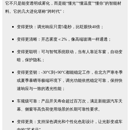
它不只是能变透明或雾化，而是能
“懂光”“懂温度”“懂你”的智能材
料。它的几大进化堪称
“跨时代”：
变得更快：
调光响应只需
5毫秒，比眨眼快40倍；
变得更清晰：
开态雾度＜
2%，像高端玻璃一样通透；
变得更聪明：
可与智驾系统联动，当有人靠近车窗，自动变
暗，保护隐私；
变得更坚韧：
-30°C到+90°C都能稳定工作
，
在北方严寒冬季
或夏季暴晒等极端环境下，调光功能依然稳定可靠，保持快
速响应与一致的透光性能；
车规级可靠：产品开关寿命超过百万次，满足新能源汽车天
幕、侧窗等高负荷使用场景的长期可靠性要求。
变得更美：
支持深色调光和个性化色彩设计，让光影变成车
内的
“艺术品”。