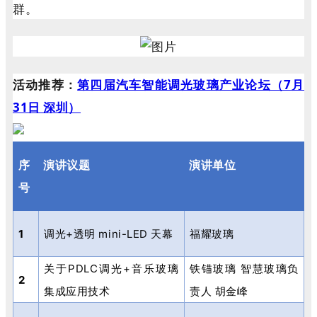
群。
活动推荐：
第四届汽车智能调光玻璃产业论坛（7月
31日 深圳）
序
演讲议题
演讲单位
号
1
调光
+
透明
mini-LED
天幕
福耀玻璃
关于
PDLC
调光
+
音乐玻璃
铁锚玻璃 智慧玻璃负
2
集成应用技术
责人 胡金峰