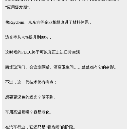
“应用爆发期”。
像
Raychem、京东方等企业相继改进了材料体系，
透光率从
78%提升到80%，
这时候的
PDLC终于可以真正走进日常生活
，
商场玻璃门、会议室隔断、酒店卫生间
……处处都有它的身影。
不过，这一代技术仍有痛点：
想要更深色的遮光？做不到。
车用高温暴晒？容易老化。
在汽车行业，它还只是
“看热闹”的阶段。