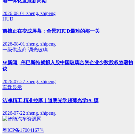
电一体化发展新周期
2026-08-01
zheng, zhipeng
HUD
前挡正在变成屏幕：全景PHUD最难的那一关
2026-08-01
zheng, zhipeng
一级供应商
调光玻璃
W新闻 | 伟巴斯特就拟入股中国玻璃合资企业少数股权签署协
议
2026-07-27
zheng, zhipeng
车载显示
洁净精工 精准控厚｜道明光学超薄光学PC膜
2026-07-22
zheng, zhipeng
粤ICP备17004167号