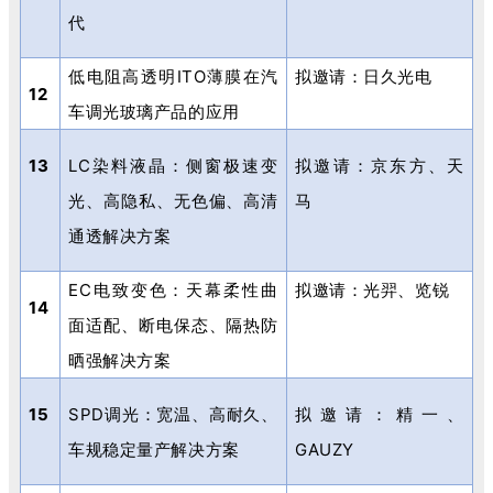
代
低电阻高透明
ITO
薄膜在汽
拟邀请：日久光电
12
车调光玻璃产品的应用
13
LC
染料液晶：侧窗极速变
拟邀请：京东方、天
光、高隐私、无色偏、高清
马
通透解决方案
EC
电致变色：天幕柔性曲
拟邀请：光羿、览锐
14
面适配、断电保态、隔热防
晒强解决方案
15
SPD
调光：宽温、高耐久、
拟邀请：精一、
车规稳定量产解决方案
GAUZY