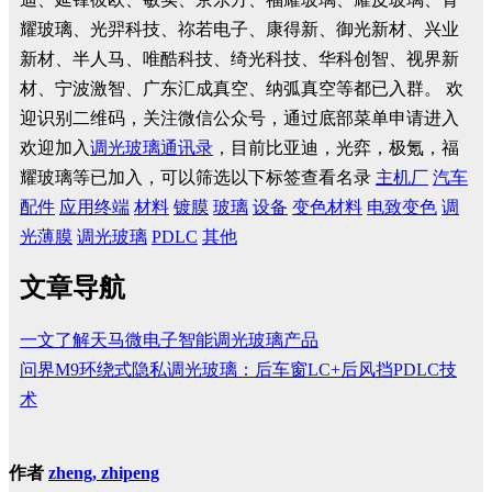
耀玻璃、光羿科技、祢若电子、康得新、御光新材、兴业
新材、半人马、唯酷科技、绮光科技、华科创智、视界新
材、宁波激智、广东汇成真空、纳弧真空等都已入群。
欢
迎识别二维码，关注微信公众号，通过底部菜单申请进入
欢迎加入
调光玻璃通讯录
，目前比亚迪，光弈，极氪，福
耀玻璃等已加入，可以筛选以下标签查看名录
主机厂
汽车
配件
应用终端
材料
镀膜
玻璃
设备
变色材料
电致变色
调
光薄膜
调光玻璃
PDLC
其他
文章导航
一文了解天马微电子智能调光玻璃产品
问界M9环绕式隐私调光玻璃：后车窗LC+后风挡PDLC技
术
作者
zheng, zhipeng