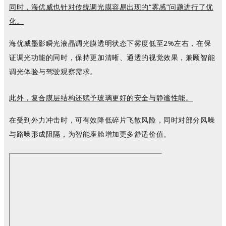
同时，海优威也针对传统调光膜容易出现的
“雾感”问题进行了优
化。
海优威
墨影瞬光
液晶调光膜
透明状态下雾度低至
2%
左右
，在保
证调光功能的同时，保持更加清晰、通透的视觉效果，兼顾智能
调光体验与驾驶观察需求。
此外，复合膜层结构还赋予玻璃更好的安全与静谧性能。
在受到外力冲击时，可有效降低碎片飞散风险，同时对部分风噪
与路噪形成阻隔，为智能座舱增加更多舒适价值。