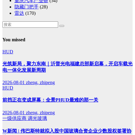
重庆汽车产业链
(54)
隐藏门把手
(28)
雷达
(170)
You missed
HUD
光筑新局，聚力东南｜沂普光电福建总部新启幕，开启车载光
电一体化发展新周期
2026-08-01
zheng, zhipeng
HUD
前挡正在变成屏幕：全景PHUD最难的那一关
2026-08-01
zheng, zhipeng
一级供应商
调光玻璃
W新闻 | 伟巴斯特就拟入股中国玻璃合资企业少数股权签署协