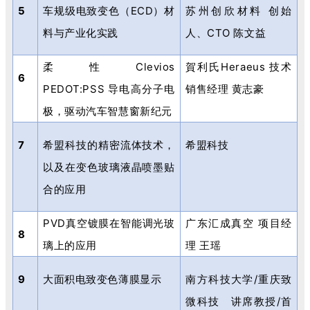
5
车规级电致变色（
ECD
）材
苏州创欣材料 创始
料与产业化实践
人、
CTO
陈文益
柔性
Clevios
賀利氏
Heraeus
技术
6
PEDOT:PSS
导电高分子电
销售经理 黄志豪
极，驱动汽车智慧窗新纪元
7
希盟科技的精密流体技术，
希盟科技
以及在变色玻璃液晶喷墨贴
合的应用
PVD
真空镀膜在智能调光玻
广东汇成真空 项目经
8
璃上的应用
理 王瑶
9
大面积电致变色薄膜显示
南方科技大学
/
重庆致
微科技 讲席教授
/
首