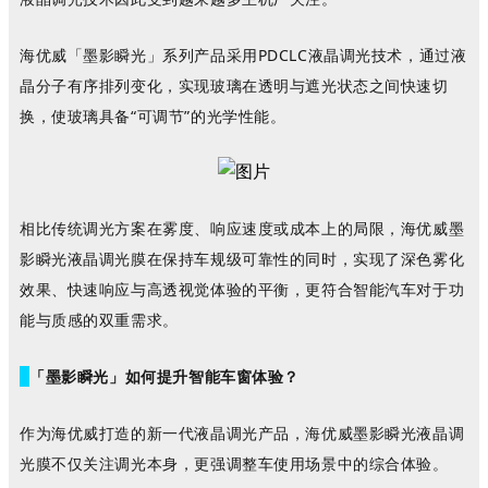
海优威「墨影瞬光」
系列产品
采用
PDCLC液晶调光技术，通过液
晶分子有序排列变化，实现玻璃在透明与遮光状态之间快速切
换，使玻璃具备“可调节”的光学性能。
相比传统调光方案在雾度、响应速度或成本上的局限，
海优威
墨
影瞬光
液晶调光膜
在保持车规级可靠性的同时，实现了深色
雾化
效果、快速响应与高透视觉体验的平衡，更符合智能汽车对于功
能与质感的双重需求。
「墨影瞬光」如何提升智能车窗体验？
作为海优威打造的新一代液晶调光产品，
海优威
墨影瞬光
液晶调
光膜
不仅关注调光本身，更强调整车使用场景中的综合体验。