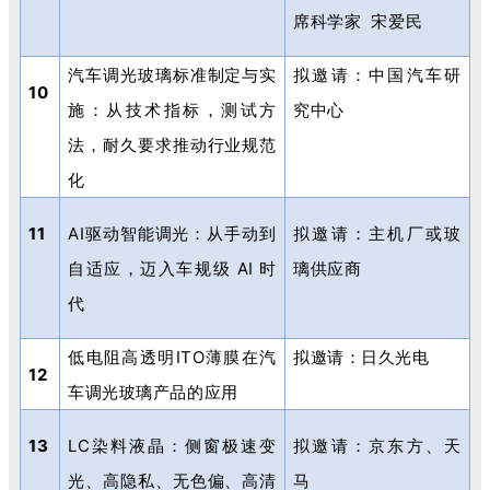
席科学家
宋爱民
汽车调光玻璃标准制定与实
拟邀请：中国汽车研
10
施：从技术指标，测试方
究中心
法，耐久要求推动行业规范
化
11
AI
驱动智能调光：从手动到
拟邀请：主机厂或玻
自适应，迈入车规级
AI
时
璃供应商
代
低电阻高透明
ITO
薄膜在汽
拟邀请：日久光电
12
车调光玻璃产品的应用
13
LC
染料液晶：侧窗极速变
拟邀请：京东方、天
光、高隐私、无色偏、高清
马