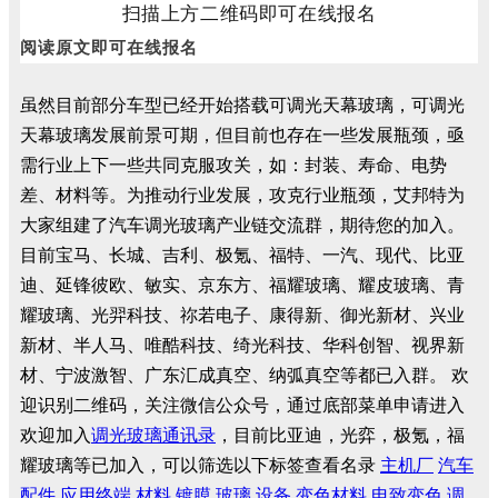
扫描上方二维码即可在线报名
阅读原文即可在线报名
虽然目前部分车型已经开始搭载可调光天幕玻璃，可调光
天幕玻璃发展前景可期，但目前也存在一些发展瓶颈，亟
需行业上下一些共同克服攻关，如：封装、寿命、电势
差、材料等。为推动行业发展，攻克行业瓶颈，艾邦特为
大家组建了汽车调光玻璃产业链交流群，期待您的加入。
目前宝马、长城、吉利、极氪、福特、一汽、现代、比亚
迪、延锋彼欧、敏实、京东方、福耀玻璃、耀皮玻璃、青
耀玻璃、光羿科技、祢若电子、康得新、御光新材、兴业
新材、半人马、唯酷科技、绮光科技、华科创智、视界新
材、宁波激智、广东汇成真空、纳弧真空等都已入群。
欢
迎识别二维码，关注微信公众号，通过底部菜单申请进入
欢迎加入
调光玻璃通讯录
，目前比亚迪，光弈，极氪，福
耀玻璃等已加入，可以筛选以下标签查看名录
主机厂
汽车
配件
应用终端
材料
镀膜
玻璃
设备
变色材料
电致变色
调