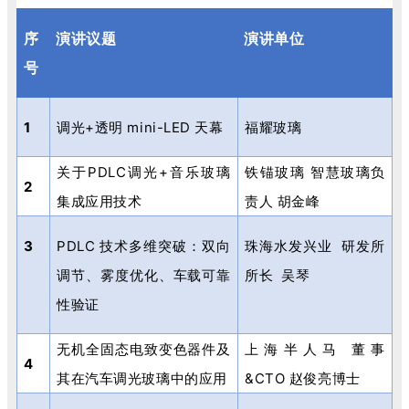
序
演讲议题
演讲单位
号
1
调光
+
透明
mini-LED
天幕
福耀玻璃
关于
PDLC
调光
+
音乐玻璃
铁锚玻璃 智慧玻璃负
2
集成应用技术
责人 胡金峰
3
PDLC
技术多维突破：双向
珠海水发兴业
研发所
调节、雾度优化、车载可靠
所长
吴琴
性验证
无机全固态电致变色器件及
上海半人马 董事
4
其在汽车调光玻璃中的应用
&CTO
赵俊亮博士