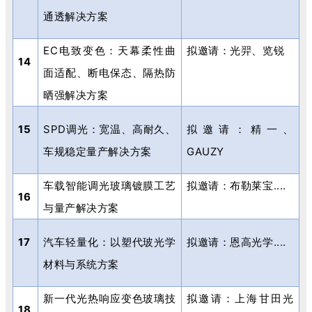
通透解决方案
EC
电致变色：天幕柔性曲
拟邀请：光羿、览锐
14
面适配、断电保态、隔热防
晒强解决方案
15
SPD
调光：宽温、高耐久、
拟邀请：精一、
车规稳定量产解决方案
GAUZY
车载智能调光玻璃镀膜工艺
拟邀请：布勒莱宝
....
16
与量产解决方案
17
汽车轻量化：以塑代玻光学
拟邀请：恩高光学
....
材料与系统方案
新一代光热响应变色玻璃技
拟邀请：上海甘田光
18