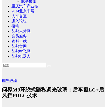
数字格栅
重庆汽车产业链
2024北京车展
人车交互
进入论坛
投稿
艾邦人才网
会员服务
资料下载
艾邦官网
艾邦智飞网
艾邦机器人
调光玻璃
问界M9环绕式隐私调光玻璃：后车窗LC+后
风挡PDLC技术