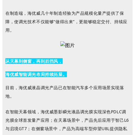
在制造端，海优威
几十年制造经验为
产品规模化量产提供了保
障，使调光技术不仅能够
“做得出来”，更能够稳定交付、持续应
用。
从天幕到侧窗，再到后挡风，
海优威智能调光布局持续拓展。
目前，海优威液晶调光产品已在智能汽车多个应用场景实现落
地。
在智能天幕领域，
海优威
墨影瞬光
液晶调光膜
实现
深色
PDLC
调
光膜
全球首发量产应用；在天幕场景中，产品先后应用于智己L6
与启境GT7；在侧窗场景中，产品为高端车型
仰望
U8L
提供隐私