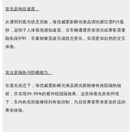
首先是响应速度。
从透明到遮光状态切换，
海优威
墨影瞬光
液晶调光膜
仅需约
5毫
秒，远快于人体视觉感知速度。当车辆遭遇突发强光或乘客需要
隐私保护时，车窗能够迅速完成状态变化，实现更加自然的交互
体验。
其次是隔热与防晒能力。
在遮光状态下，
海优威
墨影瞬光
液晶调光膜
能够有效阻隔热辐
射，并实现
99.99%的紫外线阻隔效果。这意味着在炎热环境
下，车内热负荷能够得到有效控制，为后排乘客带来更加舒适的
乘坐体验。