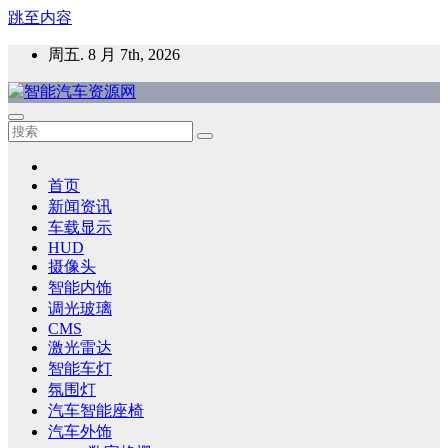
跳至内容
周五. 8 月 7th, 2026
智能汽车资源网
智能表面，智能内饰，新能源汽车，HMI，人车交互，智能车
灯，车用材料
首页
新闻资讯
车载显示
HUD
摄像头
智能内饰
调光玻璃
CMS
激光雷达
智能车灯
氛围灯
汽车智能座椅
汽车外饰