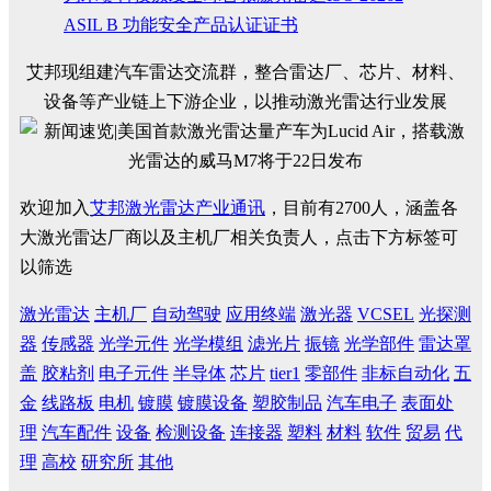
ASIL B 功能安全产品认证证书
艾邦现组建汽车雷达交流群，整合雷达厂、芯片、材料、
设备等产业链上下游企业，以推动激光雷达行业发展
欢迎加入
艾邦激光雷达产业通讯
，目前有2700人，涵盖各
大激光雷达厂商以及主机厂相关负责人，点击下方标签可
以筛选
激光雷达
主机厂
自动驾驶
应用终端
激光器
VCSEL
光探测
器
传感器
光学元件
光学模组
滤光片
振镜
光学部件
雷达罩
盖
胶粘剂
电子元件
半导体
芯片
tier1
零部件
非标自动化
五
金
线路板
电机
镀膜
镀膜设备
塑胶制品
汽车电子
表面处
理
汽车配件
设备
检测设备
连接器
塑料
材料
软件
贸易
代
理
高校
研究所
其他