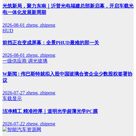
光筑新局，聚力东南｜沂普光电福建总部新启幕，开启车载光
电一体化发展新周期
2026-08-01
zheng, zhipeng
HUD
前挡正在变成屏幕：全景PHUD最难的那一关
2026-08-01
zheng, zhipeng
一级供应商
调光玻璃
W新闻 | 伟巴斯特就拟入股中国玻璃合资企业少数股权签署协
议
2026-07-27
zheng, zhipeng
车载显示
洁净精工 精准控厚｜道明光学超薄光学PC膜
2026-07-22
zheng, zhipeng