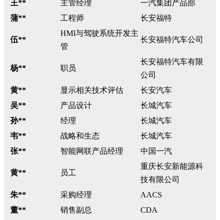
王**
主管经理
一汽集团产品部
蒲**
工程师
长安福特
HMI与驾驶系统开发主
伍**
长安福特汽车公司
管
长安福特汽车有限
杨**
职员
公司
黄**
显示相关技术评估
长安汽车
吴**
产品设计
长城汽车
孙**
经理
长城汽车
韦**
战略和生态
长城汽车
张**
智能网联产品经理
中国一汽
重庆长安新能源科
黄**
员工
技有限公司
朱**
采购经理
AACS
董**
销售副总
CDA