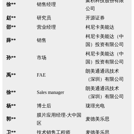
聚积科技股份有限
徐**
销售经理
公司
赵**
研究员
开源证券
邵**
营业经理
柯尼卡美能达
柯尼卡美能达（中
薛**
销售
国）投资有限公司
柯尼卡美能达（中
孙**
市场
国）投资有限公司
朗美通通讯技术
禹**
FAE
（深圳）有限公司
朗美通通讯技术
徐**
Sales manager
（深圳）有限公司
杨**
博士后
珑璟光电
膜片应用经理-大中国
郭**
麦德美乐思
区
卫**
技术销售工程师
麦德美乐思