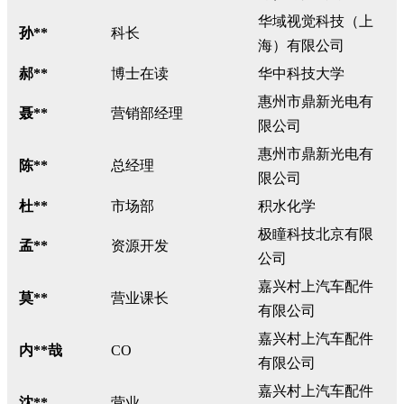
华域视觉科技（上
孙**
科长
海）有限公司
郝**
博士在读
华中科技大学
惠州市鼎新光电有
聂**
营销部经理
限公司
惠州市鼎新光电有
陈**
总经理
限公司
杜**
市场部
积水化学
极瞳科技北京有限
孟**
资源开发
公司
嘉兴村上汽车配件
莫**
营业课长
有限公司
嘉兴村上汽车配件
内**哉
CO
有限公司
嘉兴村上汽车配件
沈**
营业