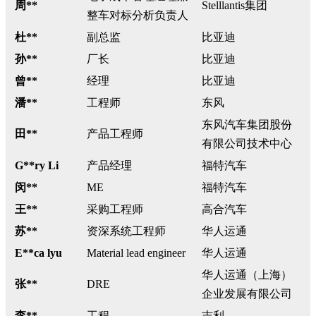
周**
Stelllantis集团
整车对标分析负责人
杜**
副总监
比亚迪
孙**
厂长
比亚迪
曾**
经理
比亚迪
潘**
工程师
东风
东风汽车集团股份
田**
产品工程师
有限公司技术中心
G**ry Li
产品经理
福特汽车
闵**
ME
福特汽车
王**
采购工程师
高合汽车
苏**
资深系统工程师
华人运通
E**ca lyu
Material lead engineer
华人运通
华人运通（上海）
张**
DRE
企业发展有限公司
李**
工程
吉利