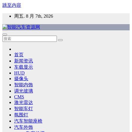
跳至内容
周五. 8 月 7th, 2026
智能汽车资源网
智能表面，智能内饰，新能源汽车，HMI，人车交互，智能车
灯，车用材料
首页
新闻资讯
车载显示
HUD
摄像头
智能内饰
调光玻璃
CMS
激光雷达
智能车灯
氛围灯
汽车智能座椅
汽车外饰