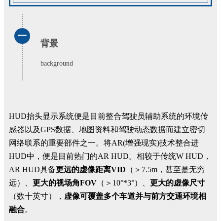
一
背景
background
HUD抬头显示系统便是目前整合驾驶员辅助系统的环境传
感器以及GPS数据、地图资料和驾驶动态数据而建立密切
网络联系的重要部件之一。将AR(增强现实)技术整合进
HUD中，便是目前热门的AR HUD。相较于传统W HUD，
AR HUD具备
更远的虚像距离VID
（＞7.5m，甚至是无穷
远）、
更大的视场角FOV
（＞10°*3°）、
更大的虚像尺寸
（数十英寸），
虚像可覆盖多个车道并与前方交通环境相
融合
。