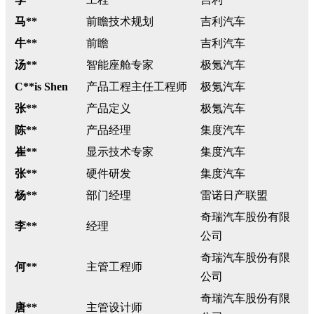
马**
前瞻技术规划
吉利汽车
牛**
前瞻
吉利汽车
汤**
智能座舱专家
极氪汽车
C**is Shen
产品工程主任工程师
极氪汽车
张**
产品定义
极氪汽车
陈**
产品经理
集度汽车
崔**
显示技术专家
集度汽车
张**
硬件研发
集度汽车
杨**
部门经理
雷诺日产联盟
奇瑞汽车股份有限
李**
经理
公司
奇瑞汽车股份有限
何**
主管工程师
公司
奇瑞汽车股份有限
唐**
主管设计师