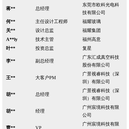
东莞市欧科光电科
蒋**
总经理
技有限公司
何**
主任设计工程师
福耀玻璃
关**
设计总监
福耀集团
A**ly
技术主管
福州高意
叶**
投资总监
复星
广东汇成真空科技
李**
副总经理
股份有限公司
广景视睿科技（深
王**
大客户PM
圳）有限公司
广景视睿科技（深
胡**
总经理
圳）有限公司
广州宸境科技有限
胡**
经理
公司
广州宸境科技有限
曹**
VP