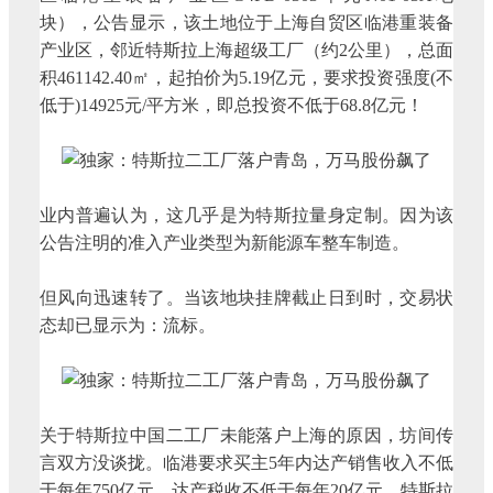
块），公告显示，该土地位于上海自贸区临港重装备
产业区，邻近特斯拉上海超级工厂（约
2
公里），总面
积
461142.40
㎡，起拍价为
5.19
亿元，要求投资强度
(
不
低于
)14925
元
/
平方米，即总投资不低于
68.8
亿元！
业内普遍认为，这几乎是为特斯拉量身定制。
因为该
公告注明的准入产业类型为新能源车整车制造。
但风向迅速转了。当该地块挂牌截止日到时，交易状
态却已显示为：流标。
关于特斯拉中国二工厂未能落户上海的原因，坊间传
言双方没谈拢。临港要求买主
5
年内达产销售收入不低
于每年
750
亿元，达产税收不低于每年
20
亿元。特斯拉