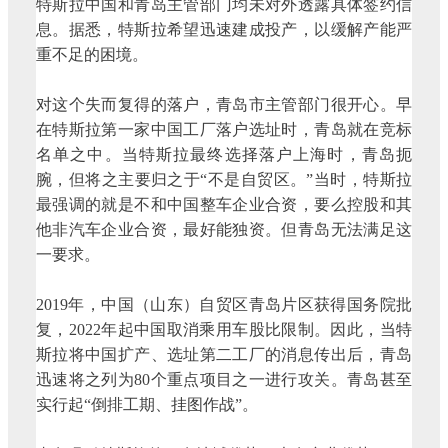
特斯拉中国和青岛主管部门均未对外透露具体签约信
息。
据悉，特斯拉希望迅速建成投产，以缓解产能严
重不足的困境。
对这个失而复得的落户，青岛市主管部门很开心。早
在特斯拉第一家中国工厂落户选址时，青岛就在竞标
名单之中。当特斯拉最终选择落户上海时，青岛扼
腕，但将之主要归之于“不是自贸区。”当时，特斯拉
最强调的就是不和中国整车企业合资，要么控股和其
他非汽车企业合资，最好能独资。但青岛无法满足这
一要求。
2019
年，中国（山东）自贸区青岛片区获得国务院批
复，
2022
年起中国取消乘用车股比限制。因此，当特
斯拉将中国扩产、选址第二工厂的消息传出后，青岛
迅速将之列为
80
个重点项目之一进行攻关。青岛甚至
实行起“倒排工期、挂图作战”。