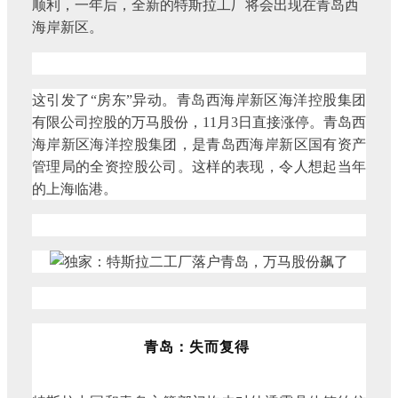
顺利，一年后，全新的特斯拉工厂将会出现在青岛西
海岸新区。
这引发了“房东”异动。青岛西海岸新区海洋控股集团
有限公司控股的万马股份，
11
月
3
日直接涨停。青岛西
海岸新区海洋控股集团，是青岛西海岸新区国有资产
管理局的全资控股公司。这样的表现，令人想起当年
的上海临港。
青岛：失而复得