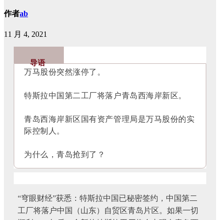
作者
ab
11 月 4, 2021
导语
万马股份突然涨停了
。
特斯拉中国第二工厂将落户
青岛西海岸新区
。
青岛西海岸新区国有资产管理局是万马股份的实
际控制人。
为什么，青岛抢到了？
“穹眼财经”获悉：特斯拉中国已秘密签约，中国第二
工厂将落户中国（山东）自贸区青岛片区。如果一切