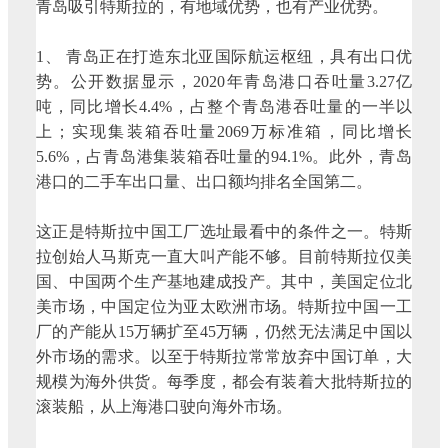
青岛吸引特斯拉的，有地域优势，也有产业优势。
1、
青岛正在打造东北亚国际航运枢纽，具有出口优
势。公开数据显示，
2020
年青岛港口吞吐量
3.27
亿
吨，同比增长
4.4%
，占整个青岛港吞吐量的一半以
上；实现集装箱吞吐量
2069
万标准箱，同比增长
5.6%
，占青岛港集装箱吞吐量的
94.1%
。此外，青岛
港口的二手车出口量、出口额均排名全国第二。
这正是特斯拉中国工厂选址最看中的条件之一。特斯
拉创始人马斯克一直大叫产能不够。目前特斯拉仅美
国、中国两个生产基地建成投产。其中，美国定位北
美市场，中国定位为亚太欧洲市场。特斯拉中国一工
厂的产能从
15
万辆扩至
45
万辆，仍然无法满足中国以
外市场的需求。以至于特斯拉常常放弃中国订单，大
规模为海外供货。每季度，都会有装着大批特斯拉的
滚装船，从上海港口驶向海外市场。