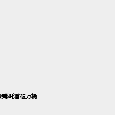
理想哪吒首破万辆