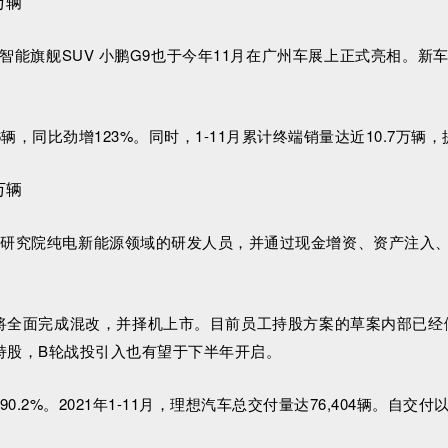
能旗舰SUV 小鹏G9也于今年11月在广州车展上正式亮相。
66辆，同比劲增123%。同时，1-11月累计终端销量达近10.7万
广汽研究院纯电新能源领域的研发人员，并通过现金增资、资产注入
安将全面完成混改，并择机上市。目前员工持股方案的草案内部已
持股，B轮战投引入也有望于下半年开启。
190.2%。2021年1-11月，理想汽车总交付量达76,404辆。自交