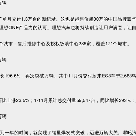
了单月交付1.3万台的新纪录。这也是起售价超30万的中国品牌
理想ONE产品力的认可。理想汽车也将持续创造让用户满意，让自
3个城市；售后维修中心及授权钣喷中心236家，覆盖171个城市。
比增长196.6%，再次突破万辆。其中11月份交付蔚来ES8车型2,683
上涨23.5%；1-11月累计总交付量59,547台，同比增长393%；
哪吒汽车不到一年的时间，就实现了销量爆发式突破，迈进万辆大关。