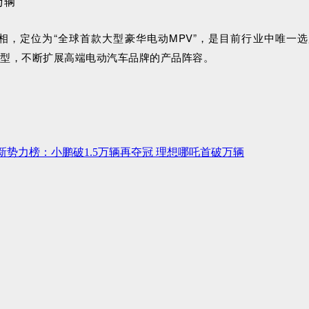
亮相，定位为“全球首款大型豪华电动MPV”，是目前行业中唯一
车型，不断扩展高端电动汽车品牌的产品阵容。
车新势力榜：小鹏破1.5万辆再夺冠 理想哪吒首破万辆