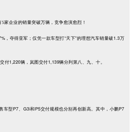
有5家企业的销量突破万辆，竞争愈演愈烈！
7%，夺得亚军；仅凭一款车型打“天下”的理想汽车销量破1.3万
1,220辆，岚图交付1,139辆分列第八、九、十。
售车型P7、G3i和P5交付规模也分别再创新高。其中，小鹏P7