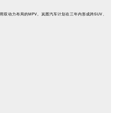
选用双动力布局的MPV。岚图汽车计划在三年内形成跨SUV、