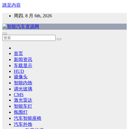
跳至内容
周四. 8 月 6th, 2026
智能汽车资源网
智能表面，智能内饰，新能源汽车，HMI，人车交互，智能车
灯，车用材料
首页
新闻资讯
车载显示
HUD
摄像头
智能内饰
调光玻璃
CMS
激光雷达
智能车灯
氛围灯
汽车智能座椅
汽车外饰