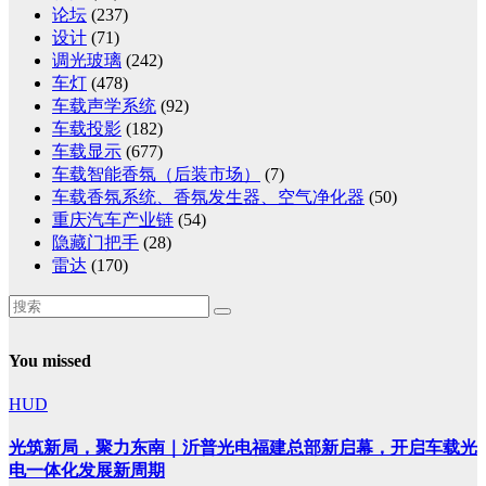
论坛
(237)
设计
(71)
调光玻璃
(242)
车灯
(478)
车载声学系统
(92)
车载投影
(182)
车载显示
(677)
车载智能香氛（后装市场）
(7)
车载香氛系统、香氛发生器、空气净化器
(50)
重庆汽车产业链
(54)
隐藏门把手
(28)
雷达
(170)
You missed
HUD
光筑新局，聚力东南｜沂普光电福建总部新启幕，开启车载光
电一体化发展新周期