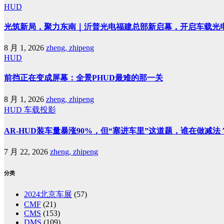
HUD
光筑新局，聚力东南｜沂普光电福建总部新启幕，开启车载光
8 月 1, 2026
zheng, zhipeng
HUD
前挡正在变成屏幕：全景PHUD最难的那一关
8 月 1, 2026
zheng, zhipeng
HUD
车载投影
AR-HUD装车量暴涨90%，但“塞进车里”这道题，谁在做减法
7 月 22, 2026
zheng, zhipeng
分类
2024北京车展
(57)
CMF
(21)
CMS
(153)
DMS
(109)