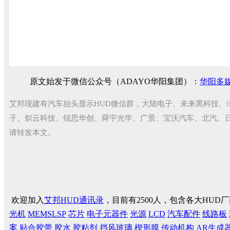
原文始发于微信公众号（ADAYO华阳集团）：
华阳多
艾邦现建有汽车抬头显示HUD微信群，大陆电子、未来黑科技、
子、炽云科技、锐思华创、舜宇光学、广景、宝沃汽车、北汽、
请转发本文。
欢迎加入
艾邦HUD通讯录
，目前有2500人，包含各大HU
光机
MEMSLSP
芯片
电子元器件
光源
LCD
汽车配件
线路板
案
贴合胶带
胶水
胶粘剂
挡风玻璃
楔形膜
传动机构
AR生成