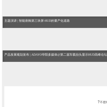
主题演讲 | 智能座舱第三块屏-HUD的量产化道路
产品发展规划发布 | ADAYO华阳多媒体@第二届车载抬头显示HUD高峰论坛
?
不想