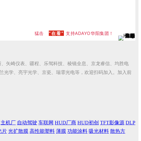
猛击
“在看”
支持ADAYO华阳集团！
所、矢崎仪表、疆程、乐驾科技、棱镜全息、京龙睿信、均胜电
富兰光学、亮宇光学、京瓷、瑞霏光电等，欢迎扫码加入。加入前
看
主机厂
自动驾驶
车联网
HUD厂商
HUD初创
TFT影像源
DLP
光片
光扩散膜
高性能塑料
薄膜
功能涂料
吸光材料
散热方