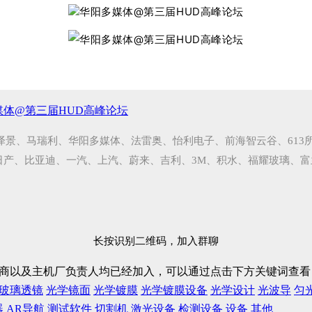
媒体@第三届HUD高峰论坛
泽景、马瑞利、华阳多媒体、法雷奥、怡利电子、前海智云谷、613
日产、比亚迪、一汽、上汽、蔚来、吉利、3M、积水、福耀玻璃、
长按识别二维码，加入群聊
D厂商以及主机厂负责人均已经加入，可以通过点击下方关键词查
玻璃透镜
光学镜面
光学镀膜
光学镀膜设备
光学设计
光波导
匀
器
AR导航
测试软件
切割机
激光设备
检测设备
设备
其他