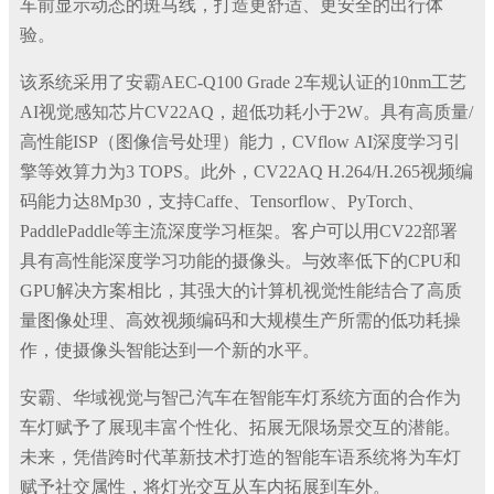
车前显示动态的斑马线，打造更舒适、更安全的出行体
验。
该系统采用了安霸AEC-Q100 Grade 2车规认证的10nm工艺
AI视觉感知芯片CV22AQ，超低功耗小于2W。具有高质量/
高性能ISP（图像信号处理）能力，CVflow AI深度学习引
擎等效算力为3 TOPS。此外，CV22AQ H.264/H.265视频编
码能力达8Mp30，支持Caffe、Tensorflow、PyTorch、
PaddlePaddle等主流深度学习框架。客户可以用CV22部署
具有高性能深度学习功能的摄像头。与效率低下的CPU和
GPU解决方案相比，其强大的计算机视觉性能结合了高质
量图像处理、高效视频编码和大规模生产所需的低功耗操
作，使摄像头智能达到一个新的水平。
安霸、华域视觉与智己汽车在智能车灯系统方面的合作为
车灯赋予了展现丰富个性化、拓展无限场景交互的潜能。
未来，凭借跨时代革新技术打造的智能车语系统将为车灯
赋予社交属性，将灯光交互从车内拓展到车外。