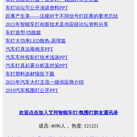
车灯论坛可公开演讲资料PPT
距离产生美——法规对于不同信号灯距离的要求总结
2021年智能车灯创新技术及供应链论坛资料分享
车灯造型/功能篇
车灯大功率LED散热-原理篇
汽车灯具法规相关PPT
汽车车外投影灯技术浅谈PPT
汽车灯具起雾分析及对策PPT
车灯塑料选材报告下载
2021年汽车大灯主流一级供应商介绍
2019汽车氛围灯公开PPT
欢迎
点击
加入艾邦智能车灯
/
氛围灯群友通讯录
成员: 4696人， 热度: 121221