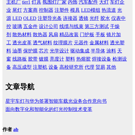
主机厂
tier1
灯具
氛围灯厂家
内饰
汽车配件
大灯
车灯企
业
尾灯
方案商
控制器
注塑件
模具
LED模组
热流道
光
源
LED
OLED
注塑导光条
连接器
透镜
光纤
胶水
仪表中
控
玻璃
五金件
设计公司
线缆与线束
第三方测试
干燥
剂
散热材料
散热器
风扇
精品改装
门护板
手板
镜片加
工
透光皮革
透气材料
纹理膜片
元器件
金属材料
透光塑
料
油墨
保护膜
芯片
光学设计
驱动集成
半导体
涂料
天
窗
线路板
胶带
镀膜
亮度计
塑料
热熔胶
焊接设备
检测设
备
高压成型
注塑机
设备
高校研究所
代理
贸易
其他
文章导航
星宇车灯与华为签署智能车载光业务合作意向书
面向数字化和智能化的灯光控制技术变革
作者
ab