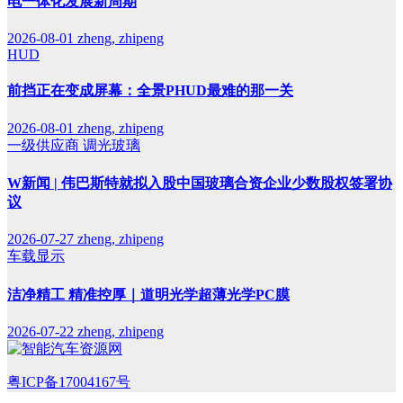
电一体化发展新周期
2026-08-01
zheng, zhipeng
HUD
前挡正在变成屏幕：全景PHUD最难的那一关
2026-08-01
zheng, zhipeng
一级供应商
调光玻璃
W新闻 | 伟巴斯特就拟入股中国玻璃合资企业少数股权签署协
议
2026-07-27
zheng, zhipeng
车载显示
洁净精工 精准控厚｜道明光学超薄光学PC膜
2026-07-22
zheng, zhipeng
粤ICP备17004167号