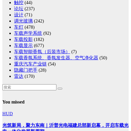
触控
(44)
论坛
(237)
设计
(71)
调光玻璃
(242)
车灯
(478)
车载声学系统
(92)
车载投影
(182)
车载显示
(677)
车载智能香氛（后装市场）
(7)
车载香氛系统、香氛发生器、空气净化器
(50)
重庆汽车产业链
(54)
隐藏门把手
(28)
雷达
(170)
You missed
HUD
光筑新局，聚力东南｜沂普光电福建总部新启幕，开启车载光