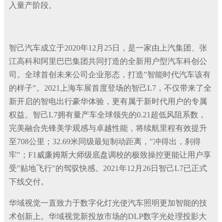
入量产阶段。
智己汽车成立于2020年12月25日，是一家由上汽集团、张
江高科和阿里巴巴集团共同打造的全新用户型汽车科创公
司。全球首创未来公司企业形态，打造"智能时代汽车该有
的样子"。2021上海车展首度登场的智己L7，不仅带来了全
新开启的智电出行豪华体验，更有属于新时代用户的专属
权益。智己L7拥有量产车全球领先的0.21超低风阻系数，
完美融合先锋美学观感与卓越性能，将续航里程有效提升
至708公里；32.69米同级最短制动距离，"冲得出，刹得
牢"；F1威廉姆斯大师级底盘调校的极致操控更能让用户享
受"贴地飞行"的驾驭快感。2021年12月26日智己L7已正式
下线交付。
华域视觉一直致力于数字化灯光使汽车照明更加智能的技
术创新上。华域视觉新投放市场的DLP数字光处理投影大