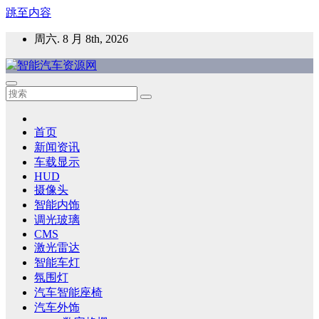
跳至内容
周六. 8 月 8th, 2026
智能汽车资源网
智能表面，智能内饰，新能源汽车，HMI，人车交互，智能车
灯，车用材料
首页
新闻资讯
车载显示
HUD
摄像头
智能内饰
调光玻璃
CMS
激光雷达
智能车灯
氛围灯
汽车智能座椅
汽车外饰