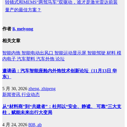
转镜式和MEMS“两驾马车”双驱动，谁才是激光雷达前装
量产的最佳方案？
作者
li, meiyong
相关文章
智能内饰
智能电动出风口
智能运动显示屏
智能驾驶
材料
模
内电子
汽车塑料
汽车外饰
论坛
邀请函：汽车智能座舱内外饰技术创新论坛（11月13日 华
东）
5 月 30, 2026
zheng, zhipeng
新闻资讯
行业动态
从“材料商”到“共建者”：杜邦以“安全、静谧、 可靠”三大支
柱，赋能未来出行大变局
4 月 24, 2026
808, ab