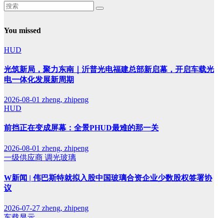
You missed
HUD
光筑新局，聚力东南｜沂普光电福建总部新启幕，开启车载光
电一体化发展新周期
2026-08-01
zheng, zhipeng
HUD
前挡正在变成屏幕：全景PHUD最难的那一关
2026-08-01
zheng, zhipeng
一级供应商
调光玻璃
W新闻 | 伟巴斯特就拟入股中国玻璃合资企业少数股权签署协
议
2026-07-27
zheng, zhipeng
车载显示