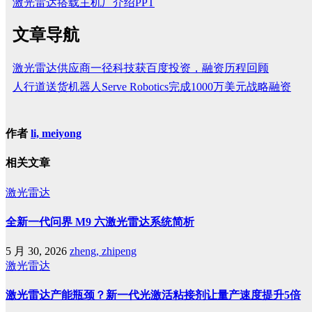
激光雷达搭载主机厂介绍PPT
文章导航
激光雷达供应商一径科技获百度投资，融资历程回顾
人行道送货机器人Serve Robotics完成1000万美元战略融资
作者
li, meiyong
相关文章
激光雷达
全新一代问界 M9 六激光雷达系统简析
5 月 30, 2026
zheng, zhipeng
激光雷达
激光雷达产能瓶颈？新一代光激活粘接剂让量产速度提升5倍