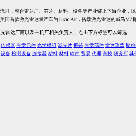
流群，整合雷达厂、芯片、材料、设备等产业链上下游企业，以
大激光雷达厂商以及主机厂相关负责人，点击下方标签可以筛选
传感器
光学元件
光学模组
滤光片
振镜
光学部件
雷达罩盖
胶粘
设备
检测设备
连接器
塑料
材料
软件
贸易
代理
高校
研究所
其