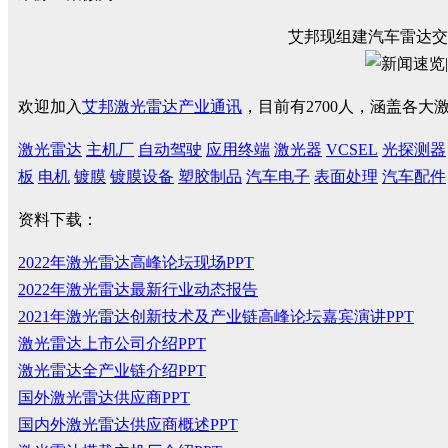
艾邦现组建汽车雷达交
欢迎加入
艾邦激光雷达产业通讯
，目前有2700人，涵盖各
激光雷达
主机厂
自动驾驶
应用终端
激光器
VCSEL
光探测器
板
电机
镀膜
镀膜设备
塑胶制品
汽车电子
表面处理
汽车配件
资料下载：
2022年激光雷达高峰论坛现场PPT
2022年激光雷达最新行业动态报告
2021年激光雷达创新技术及产业链高峰论坛嘉宾演讲PPT
激光雷达上市公司介绍PPT
激光雷达全产业链介绍PPT
国外激光雷达供应商PPT
国内外激光雷达供应商概述PPT