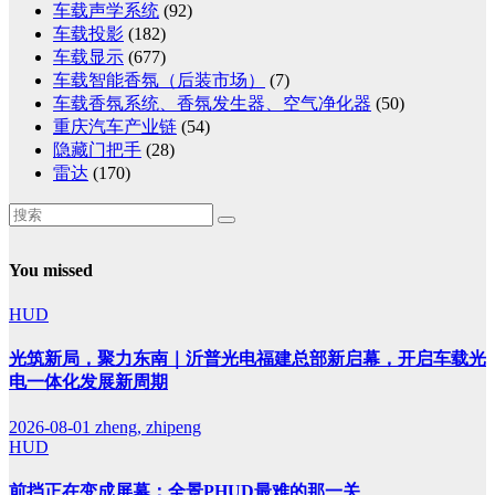
车载声学系统
(92)
车载投影
(182)
车载显示
(677)
车载智能香氛（后装市场）
(7)
车载香氛系统、香氛发生器、空气净化器
(50)
重庆汽车产业链
(54)
隐藏门把手
(28)
雷达
(170)
You missed
HUD
光筑新局，聚力东南｜沂普光电福建总部新启幕，开启车载光
电一体化发展新周期
2026-08-01
zheng, zhipeng
HUD
前挡正在变成屏幕：全景PHUD最难的那一关