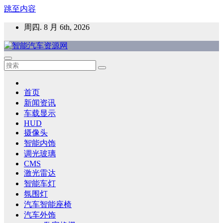
跳至内容
周四. 8 月 6th, 2026
智能汽车资源网
智能表面，智能内饰，新能源汽车，HMI，人车交互，智能车
灯，车用材料
首页
新闻资讯
车载显示
HUD
摄像头
智能内饰
调光玻璃
CMS
激光雷达
智能车灯
氛围灯
汽车智能座椅
汽车外饰