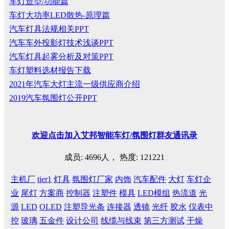
车灯造型/功能篇
车灯大功率LED散热-原理篇
汽车灯具法规相关PPT
汽车车外投影灯技术浅谈PPT
汽车灯具起雾分析及对策PPT
车灯塑料选材报告下载
2021年汽车大灯主流一级供应商介绍
2019汽车氛围灯公开PPT
欢迎
点击
加入艾邦智能车灯
/
氛围灯群友通讯录
成员: 4696人， 热度: 121221
主机厂
tier1
灯具
氛围灯厂家
内饰
汽车配件
大灯
车灯企
业
尾灯
方案商
控制器
注塑件
模具
LED模组
热流道
光
源
LED
OLED
注塑导光条
连接器
透镜
光纤
胶水
仪表中
控
玻璃
五金件
设计公司
线缆与线束
第三方测试
干燥