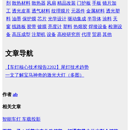
剂
散热材料
散热器
风扇
精品改装
门护板
手板
镜片加
工
透光皮革
透气材料
纹理膜片
元器件
金属材料
透光塑
料
油墨
保护膜
芯片
光学设计
驱动集成
半导体
涂料
天
窗
线路板
胶带
镀膜
亮度计
塑料
热熔胶
焊接设备
检测设
备
高压成型
注塑机
设备
高校研究所
代理
贸易
其他
文章导航
【车灯核心技术报告2202】尾灯技术趋势
一文了解宝马神奇的激光大灯（多图）
作者
ab
相关文章
智能车灯
车载投影