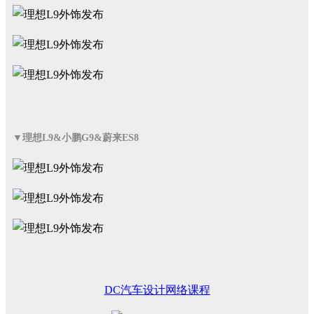
▼理想L9&小鹏G9&蔚来ES8
DC汽车设计网络课程