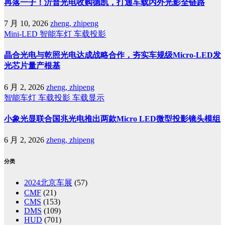
再落一子！沂普光电收购德凯，打通车载内外光影全链路
7 月 10, 2026
zheng, zhipeng
Mini-LED
智能车灯
车载投影
晶合光电与乾照光电达成战略合作，夯实车规级Micro-LED发
光芯片量产根基
6 月 2, 2026
zheng, zhipeng
智能车灯
车载投影
车载显示
小象光显联合国兆光电推出两款Micro LED微型投影镜头模组
6 月 2, 2026
zheng, zhipeng
分类
2024北京车展
(57)
CMF
(21)
CMS
(153)
DMS
(109)
HUD
(701)