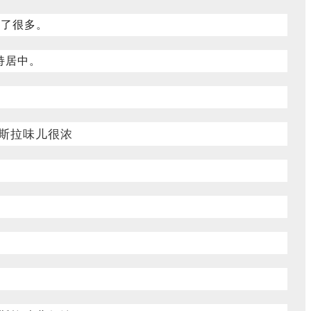
少了很多。
持居中。