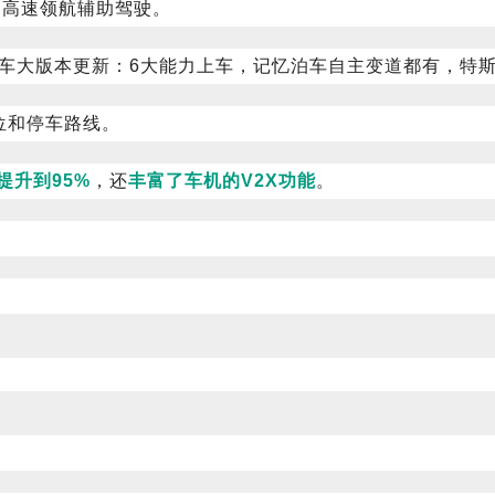
的高速领航辅助驾驶。
位和停车路线。
提升到95%
，还
丰富了车机的V2X功能
。