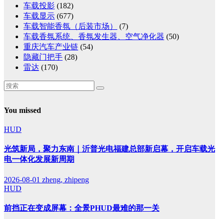
车载投影
(182)
车载显示
(677)
车载智能香氛（后装市场）
(7)
车载香氛系统、香氛发生器、空气净化器
(50)
重庆汽车产业链
(54)
隐藏门把手
(28)
雷达
(170)
You missed
HUD
光筑新局，聚力东南｜沂普光电福建总部新启幕，开启车载光
电一体化发展新周期
2026-08-01
zheng, zhipeng
HUD
前挡正在变成屏幕：全景PHUD最难的那一关