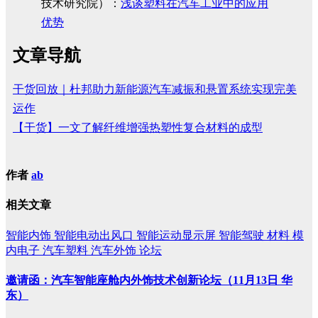
技术研究院）：
浅谈塑料在汽车工业中的应用
优势
文章导航
干货回放｜杜邦助力新能源汽车减振和悬置系统实现完美
运作
【干货】一文了解纤维增强热塑性复合材料的成型
作者
ab
相关文章
智能内饰
智能电动出风口
智能运动显示屏
智能驾驶
材料
模
内电子
汽车塑料
汽车外饰
论坛
邀请函：汽车智能座舱内外饰技术创新论坛（11月13日 华
东）