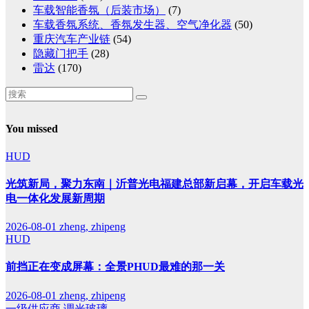
车载智能香氛（后装市场）
(7)
车载香氛系统、香氛发生器、空气净化器
(50)
重庆汽车产业链
(54)
隐藏门把手
(28)
雷达
(170)
You missed
HUD
光筑新局，聚力东南｜沂普光电福建总部新启幕，开启车载光
电一体化发展新周期
2026-08-01
zheng, zhipeng
HUD
前挡正在变成屏幕：全景PHUD最难的那一关
2026-08-01
zheng, zhipeng
一级供应商
调光玻璃