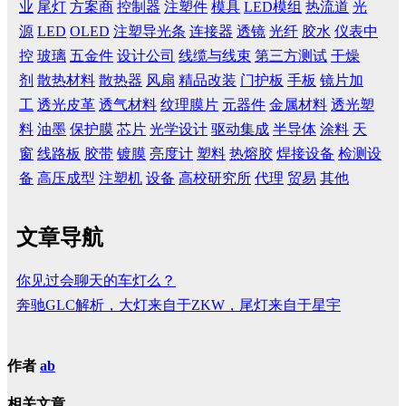
业
尾灯
方案商
控制器
注塑件
模具
LED模组
热流道
光
源
LED
OLED
注塑导光条
连接器
透镜
光纤
胶水
仪表中
控
玻璃
五金件
设计公司
线缆与线束
第三方测试
干燥
剂
散热材料
散热器
风扇
精品改装
门护板
手板
镜片加
工
透光皮革
透气材料
纹理膜片
元器件
金属材料
透光塑
料
油墨
保护膜
芯片
光学设计
驱动集成
半导体
涂料
天
窗
线路板
胶带
镀膜
亮度计
塑料
热熔胶
焊接设备
检测设
备
高压成型
注塑机
设备
高校研究所
代理
贸易
其他
文章导航
你见过会聊天的车灯么？
奔驰GLC解析，大灯来自于ZKW，尾灯来自于星宇
作者
ab
相关文章