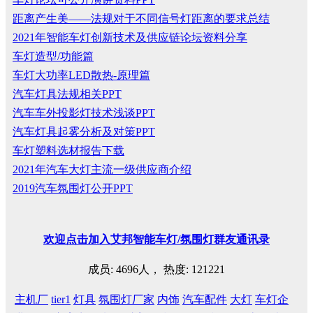
距离产生美——法规对于不同信号灯距离的要求总结
2021年智能车灯创新技术及供应链论坛资料分享
车灯造型/功能篇
车灯大功率LED散热-原理篇
汽车灯具法规相关PPT
汽车车外投影灯技术浅谈PPT
汽车灯具起雾分析及对策PPT
车灯塑料选材报告下载
2021年汽车大灯主流一级供应商介绍
2019汽车氛围灯公开PPT
欢迎
点击
加入艾邦智能车灯
/
氛围灯群友通讯录
成员: 4696人， 热度: 121221
主机厂
tier1
灯具
氛围灯厂家
内饰
汽车配件
大灯
车灯企