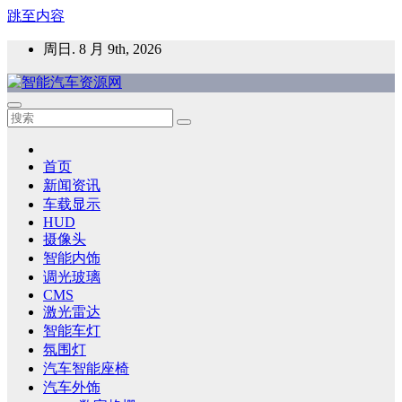
跳至内容
周日. 8 月 9th, 2026
智能汽车资源网
智能表面，智能内饰，新能源汽车，HMI，人车交互，智能车
灯，车用材料
首页
新闻资讯
车载显示
HUD
摄像头
智能内饰
调光玻璃
CMS
激光雷达
智能车灯
氛围灯
汽车智能座椅
汽车外饰