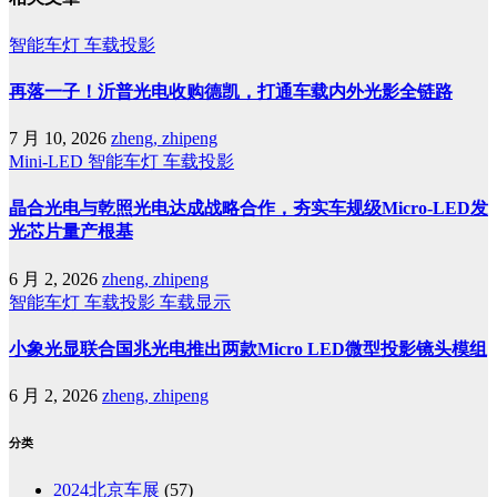
智能车灯
车载投影
再落一子！沂普光电收购德凯，打通车载内外光影全链路
7 月 10, 2026
zheng, zhipeng
Mini-LED
智能车灯
车载投影
晶合光电与乾照光电达成战略合作，夯实车规级Micro-LED发
光芯片量产根基
6 月 2, 2026
zheng, zhipeng
智能车灯
车载投影
车载显示
小象光显联合国兆光电推出两款Micro LED微型投影镜头模组
6 月 2, 2026
zheng, zhipeng
分类
2024北京车展
(57)