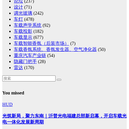
论坛
(237)
设计
(71)
调光玻璃
(242)
车灯
(478)
车载声学系统
(92)
车载投影
(182)
车载显示
(677)
车载智能香氛（后装市场）
(7)
车载香氛系统、香氛发生器、空气净化器
(50)
重庆汽车产业链
(54)
隐藏门把手
(28)
雷达
(170)
You missed
HUD
光筑新局，聚力东南｜沂普光电福建总部新启幕，开启车载光
电一体化发展新周期