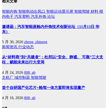
相关文章
智能内饰
智能电动出风口
智能运动显示屏
智能驾驶
材料
模
内电子
汽车塑料
汽车外饰
论坛
邀请函：汽车智能座舱内外饰技术创新论坛（11月13日 华
东）
5 月 30, 2026
zheng, zhipeng
新闻资讯
行业动态
从“材料商”到“共建者”：杜邦以“安全、静谧、 可靠”三大支
柱，赋能未来出行大变局
4 月 24, 2026
808, ab
主机厂
域控制器
智能驾驶
首个自研国产化芯片+舱驾一体方案即将实现量产
4 月 16, 2026
808, ab