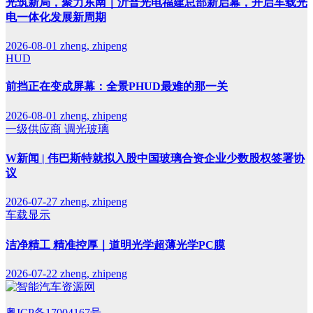
光筑新局，聚力东南｜沂普光电福建总部新启幕，开启车载光
电一体化发展新周期
2026-08-01
zheng, zhipeng
HUD
前挡正在变成屏幕：全景PHUD最难的那一关
2026-08-01
zheng, zhipeng
一级供应商
调光玻璃
W新闻 | 伟巴斯特就拟入股中国玻璃合资企业少数股权签署协
议
2026-07-27
zheng, zhipeng
车载显示
洁净精工 精准控厚｜道明光学超薄光学PC膜
2026-07-22
zheng, zhipeng
粤ICP备17004167号