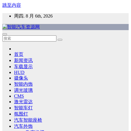
跳至内容
周四. 8 月 6th, 2026
智能汽车资源网
智能表面，智能内饰，新能源汽车，HMI，人车交互，智能车
灯，车用材料
首页
新闻资讯
车载显示
HUD
摄像头
智能内饰
调光玻璃
CMS
激光雷达
智能车灯
氛围灯
汽车智能座椅
汽车外饰